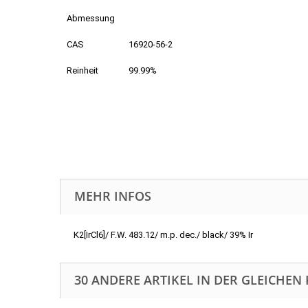
Abmessung
CAS
16920-56-2
Reinheit
99.99%
MEHR INFOS
K2[IrCl6]/ F.W. 483.12/ m.p. dec./ black/ 39% Ir
30 ANDERE ARTIKEL IN DER GLEICHEN 