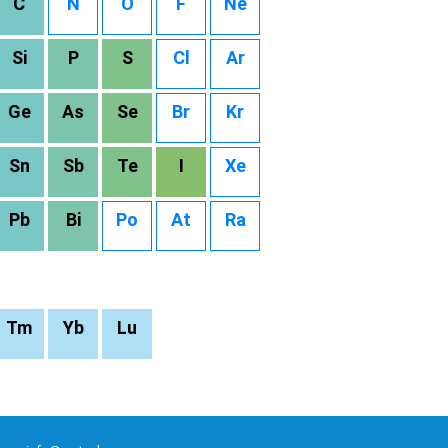
C
N
O
F
Ne
Si
P
S
Cl
Ar
Ge
As
Se
Br
Kr
Sn
Sb
Te
I
Xe
Pb
Bi
Po
At
Ra
Tm
Yb
Lu