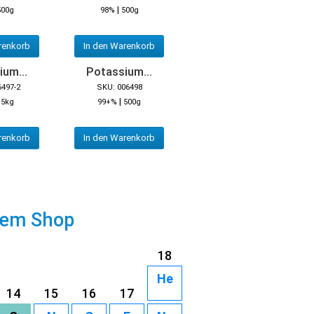
|
500g
98%
500g
renkorb
In den Warenkorb
um...
Potassium...
6497-2
SKU: 006498
|
|
5kg
99+%
500g
renkorb
In den Warenkorb
rem Shop
18
He
14
15
16
17