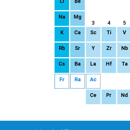
Li
Be
Na
Mg
3
4
5
K
Ca
Sc
Ti
V
Rb
Sr
Y
Zr
Nb
Cs
Ba
La
Hf
Ta
Fr
Ra
Ac
Ce
Pr
Nd