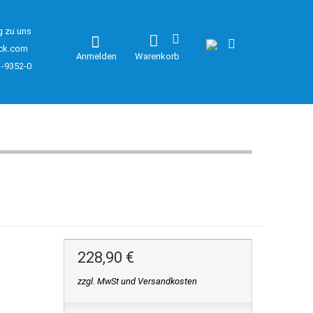
g zu uns
ck.com
Anmelden
Warenkorb
1-9352-0
228,90 €
zzgl. MwSt und Versandkosten