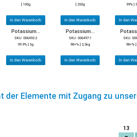
|
|
|
100g
250g
99%
In den Warenkorb
In den Warenkorb
In den Wa
Potassium...
Potassium...
Potassi
SKU: 006492-2
SKU: 006497-1
SKU: 00
|
|
99.9%
5g
98+%
2,5kg
98+%
In den Warenkorb
In den Warenkorb
In den Wa
ht der Elemente mit Zugang zu unse
13