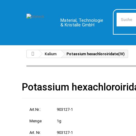
Material, Technologie
& Kristalle GmbH
Kalium
Potassium hexachloroiridate(IV)
Potassium hexachloroirid
Art.Nr.:
903127-1
Menge
1g
Art. Nr.
903127-1