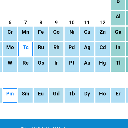
B
Al
6
7
8
9
10
11
12
Cr
Mn
Fe
Co
Ni
Cu
Zn
Ga
Mo
Tc
Ru
Rh
Pd
Ag
Cd
In
W
Re
Os
Ir
Pt
Au
Hg
Tl
Pm
Sm
Eu
Gd
Tb
Dy
Ho
Er