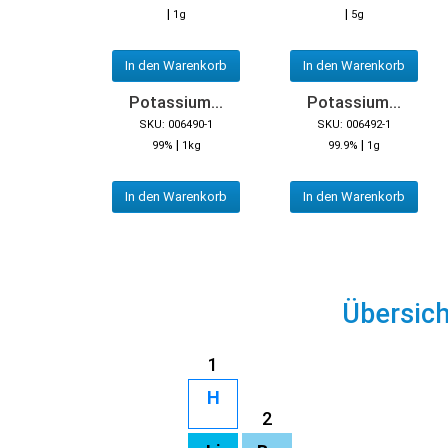
|
|
1g
5g
In den Warenkorb
In den Warenkorb
Potassium...
Potassium...
SKU: 006490-1
SKU: 006492-1
|
|
99%
1kg
99.9%
1g
In den Warenkorb
In den Warenkorb
Übersic
1
H
2