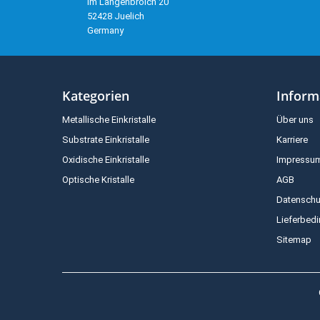
Im Langenbroich 20
52428 Juelich
Germany
Kategorien
Inform
Metallische Einkristalle
Über uns
Substrate Einkristalle
Karriere
Oxidische Einkristalle
Impressu
Optische Kristalle
AGB
Datenschu
Lieferbed
Sitemap