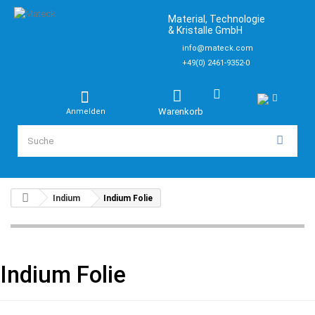
Material, Technologie
& Kristalle GmbH
info@mateck.com
+49(0) 2461-9352-0
Warenkorb
Anmelden
Indium
Indium Folie
Indium Folie