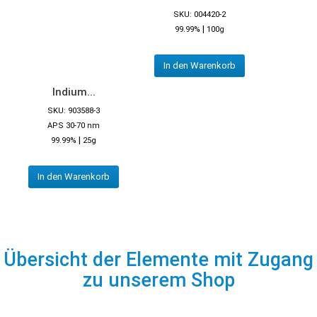
SKU: 004420-2
|
99.99%
100g
In den Warenkorb
Indium...
SKU: 903588-3
APS 30-70 nm
|
99.99%
25g
In den Warenkorb
Übersicht der Elemente mit Zugang
zu unserem Shop