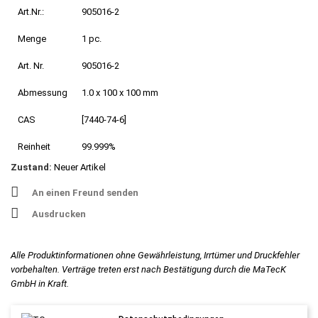
Art.Nr.:
905016-2
Menge
1 pc.
Art. Nr.
905016-2
Abmessung
1.0 x 100 x 100 mm
CAS
[7440-74-6]
Reinheit
99.999%
Zustand:
Neuer Artikel
An einen Freund senden
Ausdrucken
Alle Produktinformationen ohne Gewährleistung, Irrtümer und Druckfehler
vorbehalten. Verträge treten erst nach Bestätigung durch die MaTecK
GmbH in Kraft.