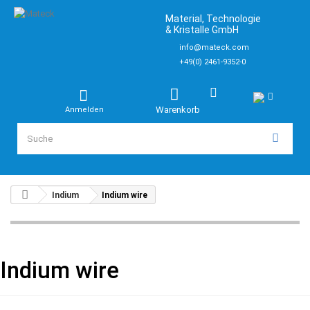
Material, Technologie
& Kristalle GmbH
info@mateck.com
+49(0) 2461-9352-0
Warenkorb
Anmelden
Indium
Indium wire
Indium wire