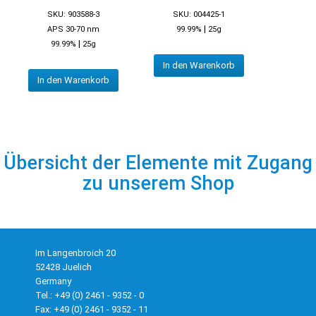
SKU: 903588-3
SKU: 004425-1
|
APS 30-70 nm
99.99%
25g
|
99.99%
25g
In den Warenkorb
In den Warenkorb
Übersicht der Elemente mit Zugang
zu unserem Shop
Im Langenbroich 20
52428 Juelich
Germany
Tel.: +49 (0) 2461 - 9352 - 0
Fax: +49 (0) 2461 - 9352 - 11