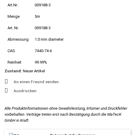
Art.Nr.:
009188-3
Menge
5m
Art. Nr.
009188-3
Abmessung
1.0 mm diameter
CAS
7440-74-6
Reinheit
99.99%
Zustand:
Neuer Artikel
An einen Freund senden
Ausdrucken
Alle Produktinformationen ohne Gewährleistung, Irrtümer und Druckfehler
vorbehalten. Verträge treten erst nach Bestätigung durch die MaTecK
GmbH in Kraft.