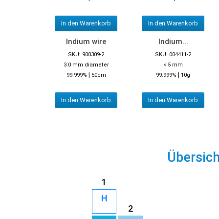
In den Warenkorb
In den Warenkorb
Indium wire
Indium...
SKU: 900309-2
SKU: 004411-2
3.0 mm diameter
< 5 mm
|
|
99.999%
50cm
99.999%
10g
In den Warenkorb
In den Warenkorb
Übersic
1
H
2