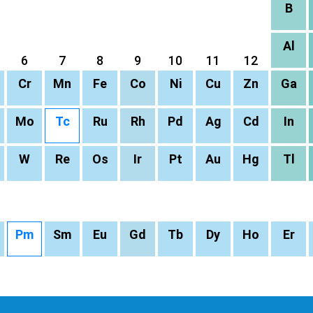
B
Al
6
7
8
9
10
11
12
Cr
Mn
Fe
Co
Ni
Cu
Zn
Ga
Mo
Tc
Ru
Rh
Pd
Ag
Cd
In
W
Re
Os
Ir
Pt
Au
Hg
Tl
Pm
Sm
Eu
Gd
Tb
Dy
Ho
Er