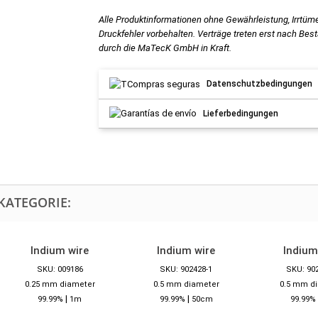
Alle Produktinformationen ohne Gewährleistung, Irrtüm
Druckfehler vorbehalten. Verträge treten erst nach Bes
durch die MaTecK GmbH in Kraft.
Datenschutzbedingungen
Lieferbedingungen
KATEGORIE:
Indium wire
Indium wire
Indium
SKU: 009186
SKU: 902428-1
SKU: 90
0.25 mm diameter
0.5 mm diameter
0.5 mm d
|
|
99.99%
1m
99.99%
50cm
99.99%