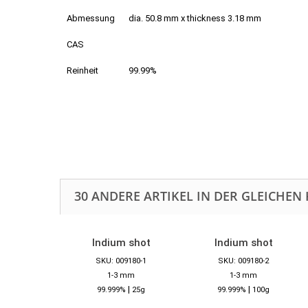
Abmessung
dia. 50.8 mm x thickness 3.18 mm
CAS
Reinheit
99.99%
30 ANDERE ARTIKEL IN DER GLEICHEN 
Indium shot
Indium shot
SKU: 009180-1
SKU: 009180-2
1-3 mm
1-3 mm
|
|
99.999%
25g
99.999%
100g