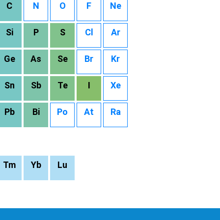
C
N
O
F
Ne
Si
P
S
Cl
Ar
Ge
As
Se
Br
Kr
Sn
Sb
Te
I
Xe
Pb
Bi
Po
At
Ra
Tm
Yb
Lu