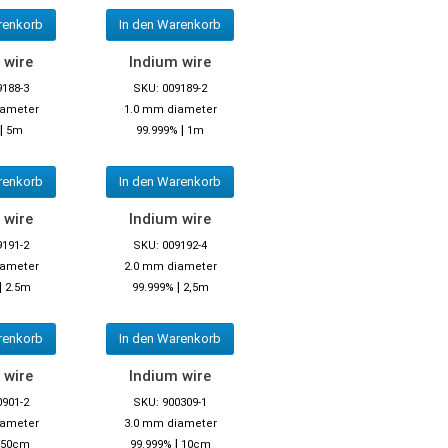
renkorb
In den Warenkorb
 wire
Indium wire
9188-3
SKU: 009189-2
iameter
1.0 mm diameter
|
|
5m
99.999%
1m
renkorb
In den Warenkorb
 wire
Indium wire
9191-2
SKU: 009192-4
iameter
2.0 mm diameter
|
|
2.5m
99.999%
2,5m
renkorb
In den Warenkorb
 wire
Indium wire
0901-2
SKU: 900309-1
iameter
3.0 mm diameter
|
50cm
99.999%
10cm