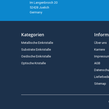
Im Langenbroich 20
52428 Juelich
Germany
Kategorien
Inform
Metallische Einkristalle
Über uns
Substrate Einkristalle
Karriere
Oxidische Einkristalle
Impressu
Optische Kristalle
AGB
Datenschu
Lieferbed
Sitemap