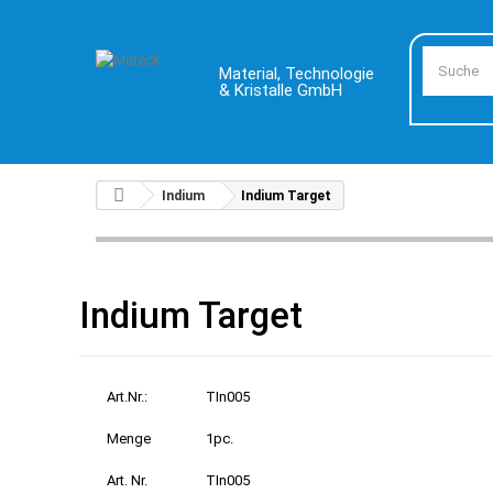
Material, Technologie
& Kristalle GmbH
Indium
Indium Target
Indium Target
Art.Nr.:
TIn005
Menge
1pc.
Art. Nr.
TIn005