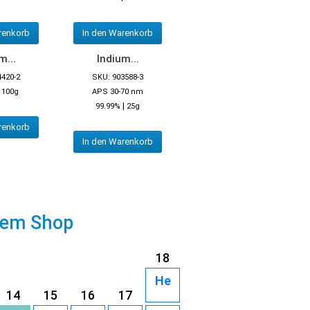
renkorb
In den Warenkorb
m...
Indium...
4420-2
SKU: 903588-3
|
100g
APS 30-70 nm
|
99.99%
25g
renkorb
In den Warenkorb
rem Shop
18
He
14
15
16
17