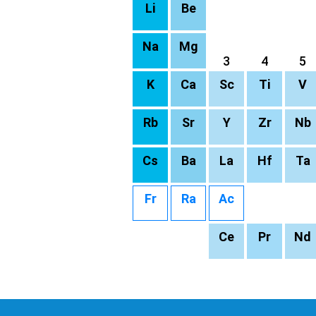
Li
Be
Na
Mg
3
4
5
K
Ca
Sc
Ti
V
Rb
Sr
Y
Zr
Nb
Cs
Ba
La
Hf
Ta
Fr
Ra
Ac
Ce
Pr
Nd