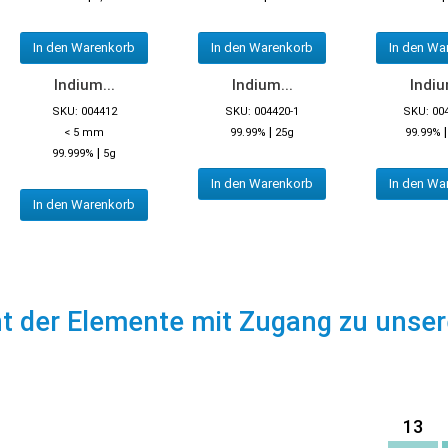
In den Warenkorb
In den Warenkorb
In den Wa
Indium...
Indium...
Indiu
SKU: 004412
SKU: 004420-1
SKU: 00
|
< 5 mm
99.99%
25g
99.99%
|
99.999%
5g
In den Warenkorb
In den Wa
In den Warenkorb
ht der Elemente mit Zugang zu unse
13