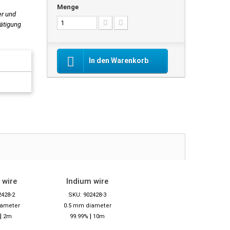
Menge
er und
tätigung
In den Warenkorb
 wire
Indium wire
2428-2
SKU: 902428-3
iameter
0.5 mm diameter
|
|
2m
99.99%
10m