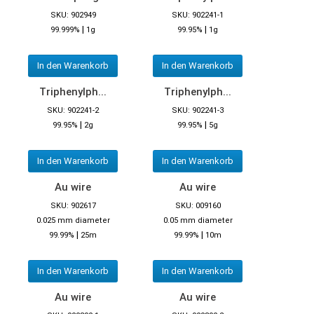
SKU: 902949
SKU: 902241-1
|
|
99.999%
1g
99.95%
1g
In den Warenkorb
In den Warenkorb
Triphenylph...
Triphenylph...
SKU: 902241-2
SKU: 902241-3
|
|
99.95%
2g
99.95%
5g
In den Warenkorb
In den Warenkorb
Au wire
Au wire
SKU: 902617
SKU: 009160
0.025 mm diameter
0.05 mm diameter
|
|
99.99%
25m
99.99%
10m
In den Warenkorb
In den Warenkorb
Au wire
Au wire