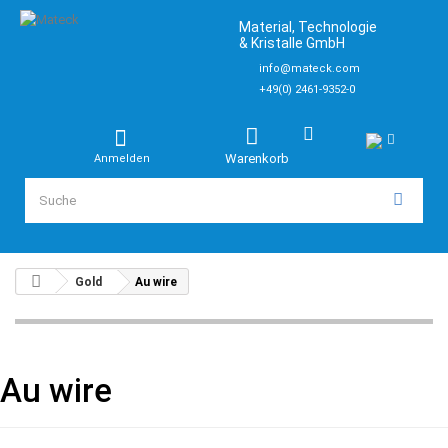
Material, Technologie
& Kristalle GmbH
info@mateck.com
+49(0) 2461-9352-0
Warenkorb
Anmelden
Gold
Au wire
Au wire