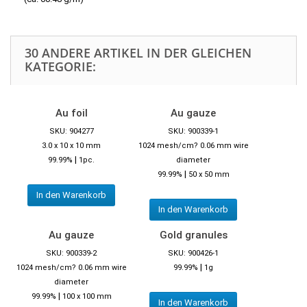
30 ANDERE ARTIKEL IN DER GLEICHEN
KATEGORIE:
Au foil
Au gauze
SKU: 904277
SKU: 900339-1
3.0 x 10 x 10 mm
1024 mesh/cm? 0.06 mm wire
|
99.99%
1pc.
diameter
|
99.99%
50 x 50 mm
In den Warenkorb
In den Warenkorb
Au gauze
Gold granules
SKU: 900339-2
SKU: 900426-1
|
1024 mesh/cm? 0.06 mm wire
99.99%
1g
diameter
|
99.99%
100 x 100 mm
In den Warenkorb