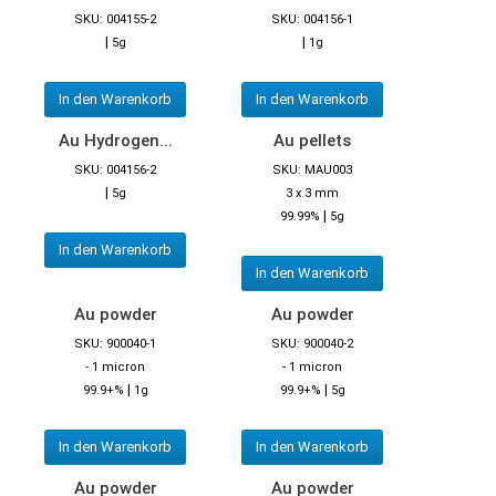
SKU: 004155-2
SKU: 004156-1
|
|
5g
1g
In den Warenkorb
In den Warenkorb
Au Hydrogen...
Au pellets
SKU: 004156-2
SKU: MAU003
|
5g
3 x 3 mm
|
99.99%
5g
In den Warenkorb
In den Warenkorb
Au powder
Au powder
SKU: 900040-1
SKU: 900040-2
- 1 micron
- 1 micron
|
|
99.9+%
1g
99.9+%
5g
In den Warenkorb
In den Warenkorb
Au powder
Au powder