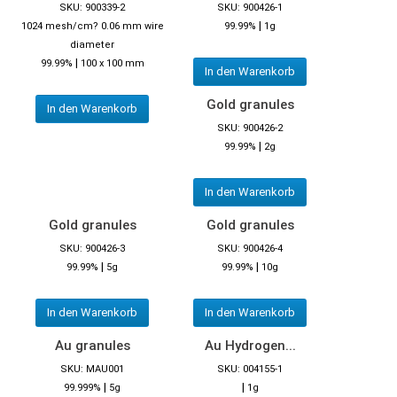
SKU: 900339-2
SKU: 900426-1
|
1024 mesh/cm? 0.06 mm wire
99.99%
1g
diameter
|
99.99%
100 x 100 mm
In den Warenkorb
Gold granules
In den Warenkorb
SKU: 900426-2
|
99.99%
2g
In den Warenkorb
Gold granules
Gold granules
SKU: 900426-3
SKU: 900426-4
|
|
99.99%
5g
99.99%
10g
In den Warenkorb
In den Warenkorb
Au granules
Au Hydrogen...
SKU: MAU001
SKU: 004155-1
|
|
99.999%
5g
1g