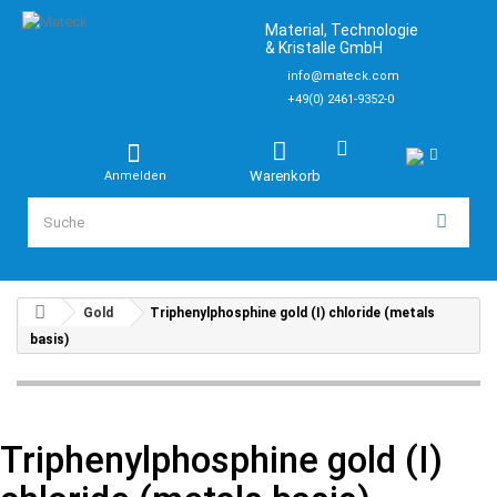
Material, Technologie
& Kristalle GmbH
info@mateck.com
+49(0) 2461-9352-0
Warenkorb
Anmelden
Gold
Triphenylphosphine gold (I) chloride (metals
basis)
Triphenylphosphine gold (I)