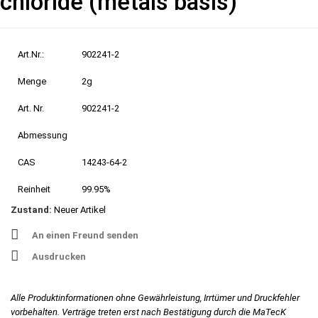
chloride (metals basis)
Art.Nr.:
902241-2
Menge
2g
Art. Nr.
902241-2
Abmessung
CAS
14243-64-2
Reinheit
99.95%
Zustand:
Neuer Artikel
An einen Freund senden
Ausdrucken
Alle Produktinformationen ohne Gewährleistung, Irrtümer und Druckfehler
vorbehalten. Verträge treten erst nach Bestätigung durch die MaTecK