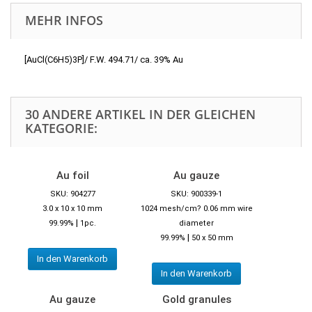
MEHR INFOS
[AuCl(C6H5)3P]/ F.W. 494.71/ ca. 39% Au
30 ANDERE ARTIKEL IN DER GLEICHEN
KATEGORIE:
Au foil
Au gauze
SKU: 904277
SKU: 900339-1
3.0 x 10 x 10 mm
1024 mesh/cm? 0.06 mm wire
|
99.99%
1pc.
diameter
|
99.99%
50 x 50 mm
In den Warenkorb
In den Warenkorb
Au gauze
Gold granules