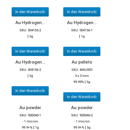
In den Warenkorb
In den Warenkorb
Au Hydrogen...
Au Hydrogen...
SKU: 004155-2
SKU: 004156-1
|
|
5g
1g
In den Warenkorb
In den Warenkorb
Au Hydrogen...
Au pellets
SKU: 004156-2
SKU: MAU003
|
5g
3 x 3 mm
|
99.99%
5g
In den Warenkorb
In den Warenkorb
Au powder
Au powder
SKU: 900040-1
SKU: 900040-2
- 1 micron
- 1 micron
|
|
99.9+%
1g
99.9+%
5g