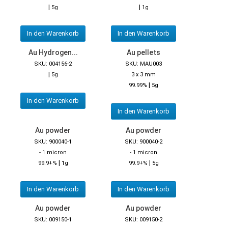
|
|
5g
1g
In den Warenkorb
In den Warenkorb
Au Hydrogen...
Au pellets
SKU: 004156-2
SKU: MAU003
|
5g
3 x 3 mm
|
99.99%
5g
In den Warenkorb
In den Warenkorb
Au powder
Au powder
SKU: 900040-1
SKU: 900040-2
- 1 micron
- 1 micron
|
|
99.9+%
1g
99.9+%
5g
In den Warenkorb
In den Warenkorb
Au powder
Au powder
SKU: 009150-1
SKU: 009150-2