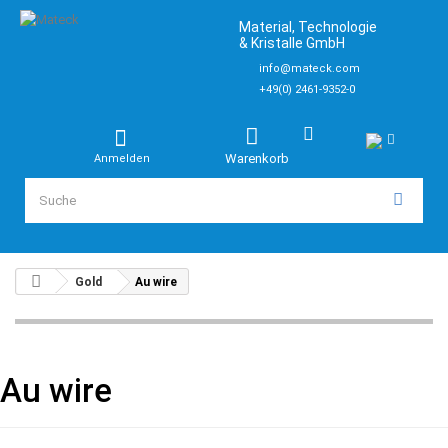
Material, Technologie
& Kristalle GmbH
info@mateck.com
+49(0) 2461-9352-0
Warenkorb
Anmelden
Gold
Au wire
Au wire