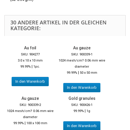
30 ANDERE ARTIKEL IN DER GLEICHEN
KATEGORIE:
Au foil
Au gauze
SKU: 904277
SKU: 900339-1
3.0 x 10 x 10 mm
1024 mesh/cm? 0.06 mm wire
|
99.99%
1pc.
diameter
|
99.99%
50 x 50 mm
In den Warenkorb
In den Warenkorb
Au gauze
Gold granules
SKU: 900339-2
SKU: 900426-1
|
1024 mesh/cm? 0.06 mm wire
99.99%
1g
diameter
|
99.99%
100 x 100 mm
In den Warenkorb