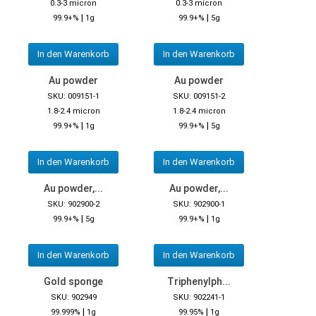
0.3-3 micron
0.3-3 micron
|
|
99.9+%
1g
99.9+%
5g
In den Warenkorb
In den Warenkorb
Au powder
Au powder
SKU: 009151-1
SKU: 009151-2
1.8-2.4 micron
1.8-2.4 micron
|
|
99.9+%
1g
99.9+%
5g
In den Warenkorb
In den Warenkorb
Au powder,...
Au powder,...
SKU: 902900-2
SKU: 902900-1
|
|
99.9+%
5g
99.9+%
1g
In den Warenkorb
In den Warenkorb
Gold sponge
Triphenylph...
SKU: 902949
SKU: 902241-1
|
|
99.999%
1g
99.95%
1g