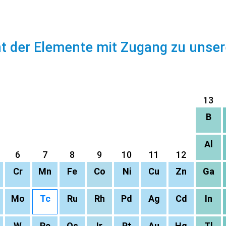
ht der Elemente mit Zugang zu unse
13
B
Al
6
7
8
9
10
11
12
Cr
Mn
Fe
Co
Ni
Cu
Zn
Ga
Mo
Tc
Ru
Rh
Pd
Ag
Cd
In
W
Re
Os
Ir
Pt
Au
Hg
Tl