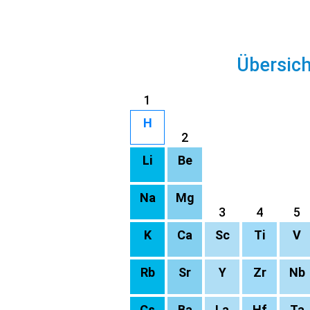
Übersic
1
H
2
Li
Be
Na
Mg
3
4
5
K
Ca
Sc
Ti
V
Rb
Sr
Y
Zr
Nb
Cs
Ba
La
Hf
Ta