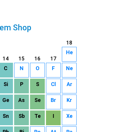
rem Shop
18
He
14
15
16
17
C
N
O
F
Ne
Si
P
S
Cl
Ar
Ge
As
Se
Br
Kr
Sn
Sb
Te
I
Xe
Pb
Bi
Po
At
Ra