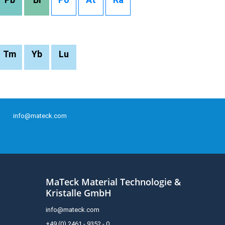
Tm
Yb
Lu
info@mateck.com
MaTeck Material Technologie &
Kristalle GmbH
info@mateck.com
+49 (0) 2461 - 9352 - 0