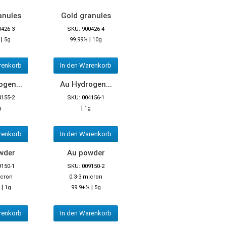
anules
Gold granules
0426-3
SKU: 900426-4
|
|
5g
99.99%
10g
renkorb
In den Warenkorb
gen...
Au Hydrogen...
4155-2
SKU: 004156-1
|
g
1g
renkorb
In den Warenkorb
wder
Au powder
9150-1
SKU: 009150-2
icron
0.3-3 micron
|
|
1g
99.9+%
5g
renkorb
In den Warenkorb