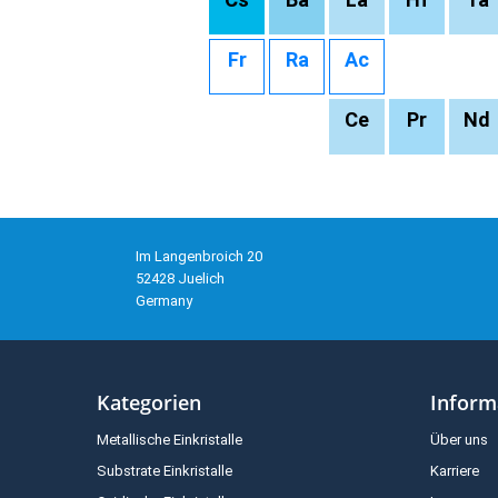
Fr
Ra
Ac
Ce
Pr
Nd
Im Langenbroich 20
52428 Juelich
Germany
Kategorien
Inform
Metallische Einkristalle
Über uns
Substrate Einkristalle
Karriere