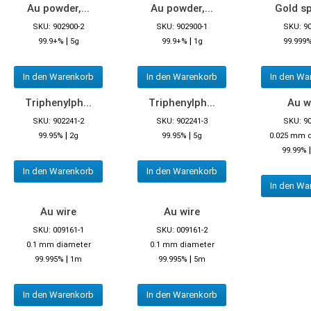
Au powder,...
Au powder,...
Gold s
SKU: 902900-2
SKU: 902900-1
SKU: 9
|
|
99.9+%
5g
99.9+%
1g
99.999
In den Warenkorb
In den Warenkorb
In den Wa
Triphenylph...
Triphenylph...
Au w
SKU: 902241-2
SKU: 902241-3
SKU: 9
|
|
99.95%
2g
99.95%
5g
0.025 mm 
99.99%
In den Warenkorb
In den Warenkorb
In den Wa
Au wire
Au wire
SKU: 009161-1
SKU: 009161-2
0.1 mm diameter
0.1 mm diameter
|
|
99.995%
1m
99.995%
5m
In den Warenkorb
In den Warenkorb