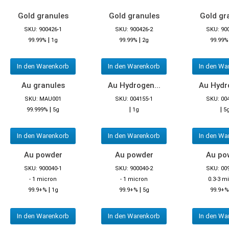
Gold granules
Gold granules
Gold gr
SKU: 900426-1
SKU: 900426-2
SKU: 90
|
|
99.99%
1g
99.99%
2g
99.99%
In den Warenkorb
In den Warenkorb
In den Wa
Au granules
Au Hydrogen...
Au Hydro
SKU: MAU001
SKU: 004155-1
SKU: 00
|
|
|
99.999%
5g
1g
5
In den Warenkorb
In den Warenkorb
In den Wa
Au powder
Au powder
Au po
SKU: 900040-1
SKU: 900040-2
SKU: 00
- 1 micron
- 1 micron
0.3-3 m
|
|
99.9+%
1g
99.9+%
5g
99.9+%
In den Warenkorb
In den Warenkorb
In den Wa