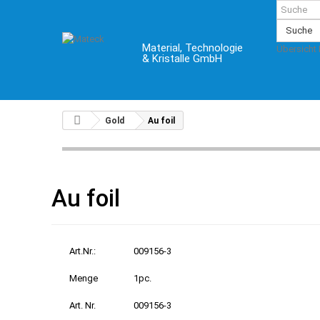
Suche
Material, Technologie
Übersicht
& Kristalle GmbH
Gold
Au foil
Au foil
Art.Nr.:
009156-3
Menge
1pc.
Art. Nr.
009156-3