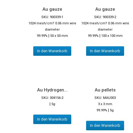
Au gauze
Au gauze
SKU: 900339-1
SKU: 900339-2
1024 mesh/cm? 0.06 mm wire
1024 mesh/cm? 0.06 mm wire
diameter
diameter
|
|
99.99%
50 x 50 mm
99.99%
100 x 100 mm
In den Warenkorb
In den Warenkorb
Au Hydrogen...
Au pellets
SKU: 004156-2
SKU: MAU003
|
5g
3 x 3 mm
|
99.99%
5g
In den Warenkorb
In den Warenkorb