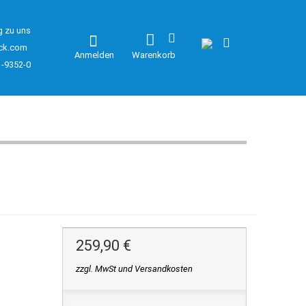
g zu uns
ck.com
Anmelden
Warenkorb
1-9352-0
259,90 €
zzgl. MwSt und Versandkosten