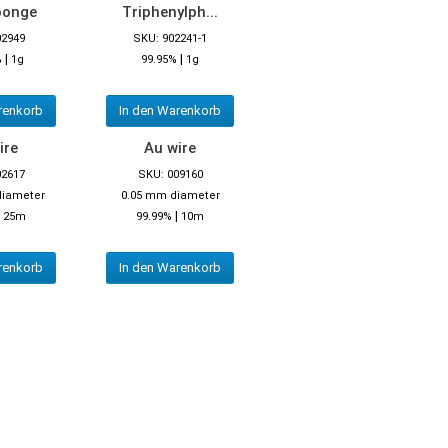
ponge
Triphenylph...
02949
SKU: 902241-1
|
|
%
1g
99.95%
1g
renkorb
In den Warenkorb
ire
Au wire
02617
SKU: 009160
diameter
0.05 mm diameter
|
|
25m
99.99%
10m
renkorb
In den Warenkorb