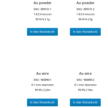
Au powder
Au powder
SKU: 009151-1
SKU: 009151-2
1.8-2.4 micron
1.8-2.4 micron
|
|
99.9+%
1g
99.9+%
5g
In den Warenkorb
In den Warenkorb
Au wire
Au wire
SKU: 900890-1
SKU: 900890-2
0.1 mm diameter
0.1 mm diameter
|
|
99.9%
2,5m
99.9%
10m
In den Warenkorb
In den Warenkorb