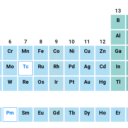
13
B
Al
6
7
8
9
10
11
12
Cr
Mn
Fe
Co
Ni
Cu
Zn
Ga
Mo
Tc
Ru
Rh
Pd
Ag
Cd
In
W
Re
Os
Ir
Pt
Au
Hg
Tl
Pm
Sm
Eu
Gd
Tb
Dy
Ho
Er