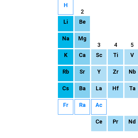
H
2
Li
Be
Na
Mg
3
4
5
K
Ca
Sc
Ti
V
Rb
Sr
Y
Zr
Nb
Cs
Ba
La
Hf
Ta
Fr
Ra
Ac
Ce
Pr
Nd