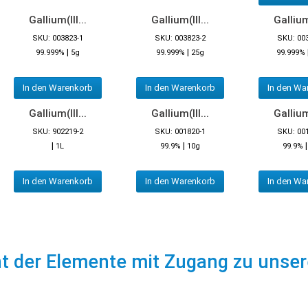
Gallium(III...
Gallium(III...
Gallium(
SKU: 003823-1
SKU: 003823-2
SKU: 00
|
|
99.999%
5g
99.999%
25g
99.999%
In den Warenkorb
In den Warenkorb
In den Wa
Gallium(III...
Gallium(III...
Gallium(
SKU: 902219-2
SKU: 001820-1
SKU: 00
|
|
1L
99.9%
10g
99.9%
In den Warenkorb
In den Warenkorb
In den Wa
ht der Elemente mit Zugang zu unse