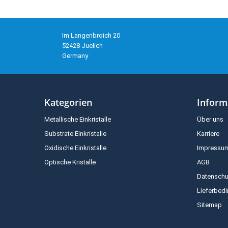
Im Langenbroich 20
52428 Juelich
Germany
Kategorien
Inform
Metallische Einkristalle
Über uns
Substrate Einkristalle
Karriere
Oxidische Einkristalle
Impressu
Optische Kristalle
AGB
Datenschu
Lieferbed
Sitemap