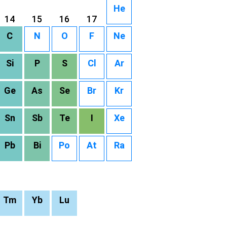
He
14
15
16
17
C
N
O
F
Ne
Si
P
S
Cl
Ar
Ge
As
Se
Br
Kr
Sn
Sb
Te
I
Xe
Pb
Bi
Po
At
Ra
Tm
Yb
Lu