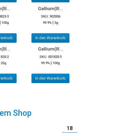
III...
Gallium(III...
3823-3
SKU: 902006
|
|
100g
99.9%
5g
renkorb
In den Warenkorb
III...
Gallium(III...
1820-2
SKU: 001820-3
|
|
25g
99.9%
100g
renkorb
In den Warenkorb
rem Shop
18