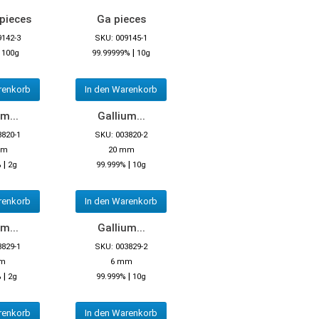
pieces
Ga pieces
9142-3
SKU: 009145-1
|
|
100g
99.99999%
10g
renkorb
In den Warenkorb
m...
Gallium...
3820-1
SKU: 003820-2
mm
20 mm
|
|
%
2g
99.999%
10g
renkorb
In den Warenkorb
m...
Gallium...
3829-1
SKU: 003829-2
m
6 mm
|
|
%
2g
99.999%
10g
renkorb
In den Warenkorb