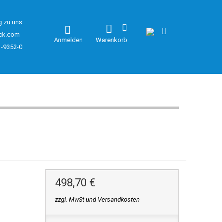
g zu uns
ck.com
Anmelden
Warenkorb
1-9352-0
498,70 €
zzgl. MwSt und Versandkosten