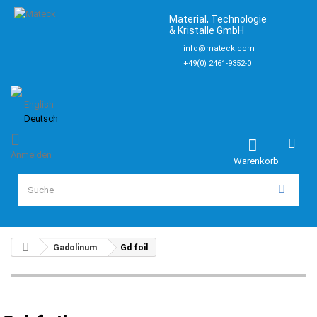
Material, Technologie
& Kristalle GmbH
info@mateck.com
+49(0) 2461-9352-0
English
Deutsch
Anmelden
Warenkorb
Gadolinum
Gd foil