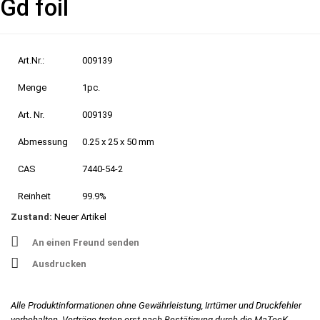
Gd foil
Art.Nr.:
009139
Menge
1pc.
Art. Nr.
009139
Abmessung
0.25 x 25 x 50 mm
CAS
7440-54-2
Reinheit
99.9%
Zustand:
Neuer Artikel
An einen Freund senden
Ausdrucken
Alle Produktinformationen ohne Gewährleistung, Irrtümer und Druckfehler
vorbehalten. Verträge treten erst nach Bestätigung durch die MaTecK