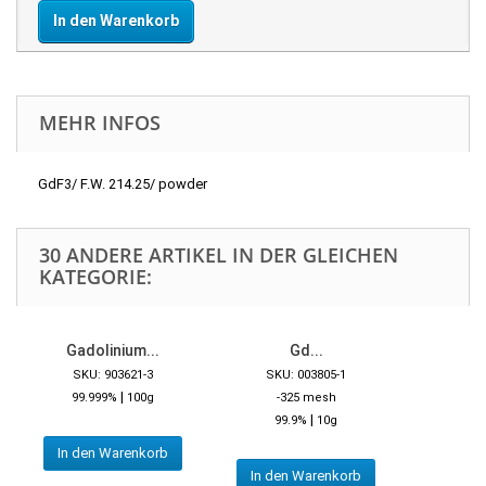
In den Warenkorb
MEHR INFOS
GdF3/ F.W. 214.25/ powder
30 ANDERE ARTIKEL IN DER GLEICHEN
KATEGORIE:
Gadolinium...
Gd...
SKU: 903621-3
SKU: 003805-1
|
99.999%
100g
-325 mesh
|
99.9%
10g
In den Warenkorb
In den Warenkorb