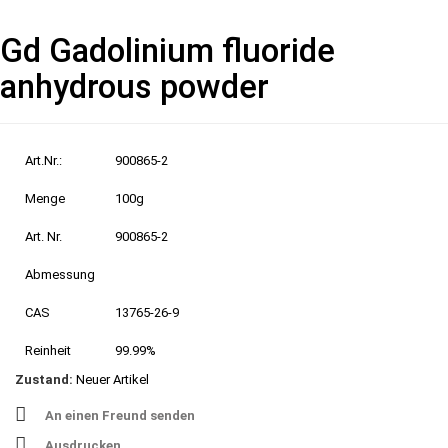
Gd Gadolinium fluoride
anhydrous powder
Art.Nr.:
900865-2
Menge
100g
Art. Nr.
900865-2
Abmessung
CAS
13765-26-9
Reinheit
99.99%
Zustand:
Neuer Artikel
An einen Freund senden
Ausdrucken