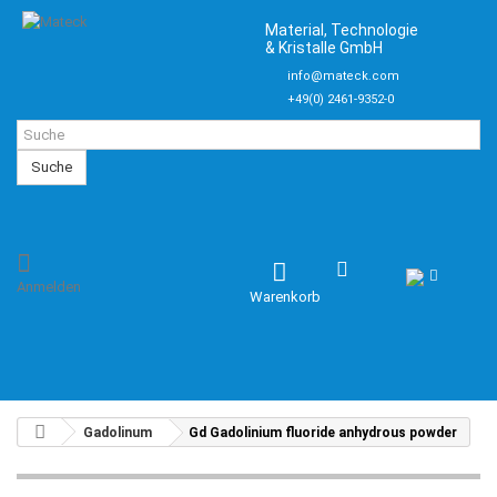
Material, Technologie
& Kristalle GmbH
info@mateck.com
+49(0) 2461-9352-0
Suche
Anmelden
Warenkorb
Gadolinum
Gd Gadolinium fluoride anhydrous powder