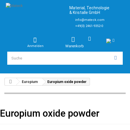
Material, Technologie
& Kristalle GmbH
info@mateck.com
+49(0) 2461-9352-0
Warenkorb
Anmelden
Europium
Europium oxide powder
Europium oxide powder