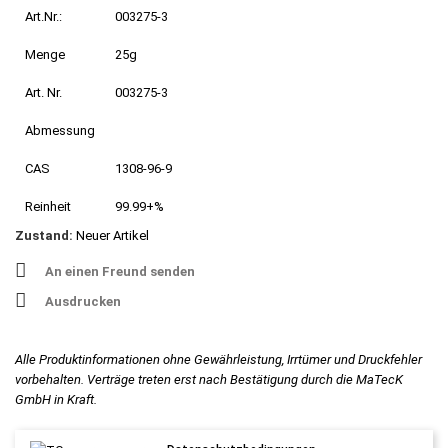
Art.Nr.:
003275-3
Menge
25g
Art. Nr.
003275-3
Abmessung
CAS
1308-96-9
Reinheit
99.99+%
Zustand:
Neuer Artikel
An einen Freund senden
Ausdrucken
Alle Produktinformationen ohne Gewährleistung, Irrtümer und Druckfehler
vorbehalten. Verträge treten erst nach Bestätigung durch die MaTecK
GmbH in Kraft.