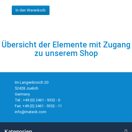
In den Warenkorb
Übersicht der Elemente mit Zugang
zu unserem Shop
Im Langenbroich 20
52428 Juelich
Germany
Tel.: +49 (0) 2461 - 9352 - 0
Fax: +49 (0) 2461 - 9352 - 11
info@mateck.com
Kategorien