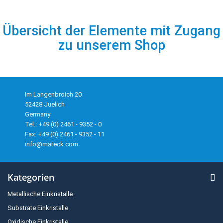
Übersicht der Elemente mit Zugang
zu unserem Shop
Im Langenbroich 20
52428 Juelich
Germany
Tel.: +49 (0) 2461 - 9352 - 0
Fax: +49 (0) 2461 - 9352 - 11
info@mateck.com
Kategorien
Metallische Einkristalle
Substrate Einkristalle
Oxidische Einkristalle