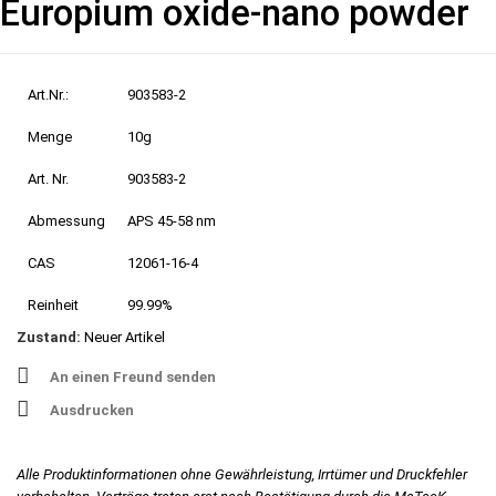
Europium oxide-nano powder
Art.Nr.:
903583-2
Menge
10g
Art. Nr.
903583-2
Abmessung
APS 45-58 nm
CAS
12061-16-4
Reinheit
99.99%
Zustand:
Neuer Artikel
An einen Freund senden
Ausdrucken
Alle Produktinformationen ohne Gewährleistung, Irrtümer und Druckfehler