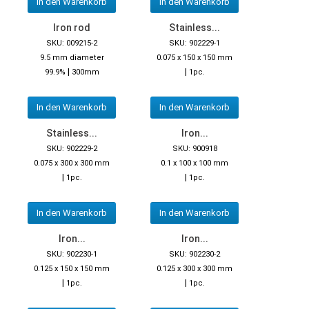
In den Warenkorb
In den Warenkorb
Iron rod
Stainless...
SKU: 009215-2
SKU: 902229-1
9.5 mm diameter
0.075 x 150 x 150 mm
|
|
99.9%
300mm
1pc.
In den Warenkorb
In den Warenkorb
Stainless...
Iron...
SKU: 902229-2
SKU: 900918
0.075 x 300 x 300 mm
0.1 x 100 x 100 mm
|
|
1pc.
1pc.
In den Warenkorb
In den Warenkorb
Iron...
Iron...
SKU: 902230-1
SKU: 902230-2
0.125 x 150 x 150 mm
0.125 x 300 x 300 mm
|
|
1pc.
1pc.