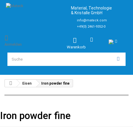
Material, Technologie
& Kristalle GmbH
info@mateck.com
+49(0) 2461-9352-0
Anmelden
Warenkorb
Eisen
Iron powder fine
Iron powder fine