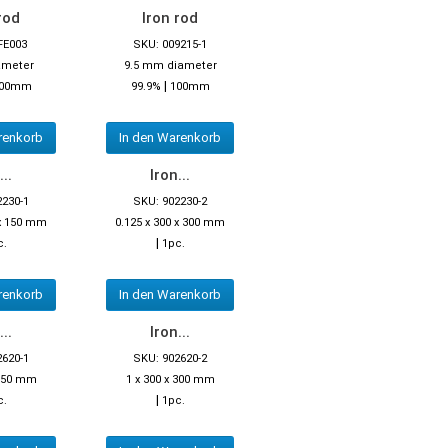
rod
Iron rod
FE003
SKU: 009215-1
ameter
9.5 mm diameter
|
00mm
99.9%
100mm
renkorb
In den Warenkorb
...
Iron...
2230-1
SKU: 902230-2
 x 150 mm
0.125 x 300 x 300 mm
|
c.
1pc.
renkorb
In den Warenkorb
...
Iron...
2620-1
SKU: 902620-2
 150 mm
1 x 300 x 300 mm
|
c.
1pc.