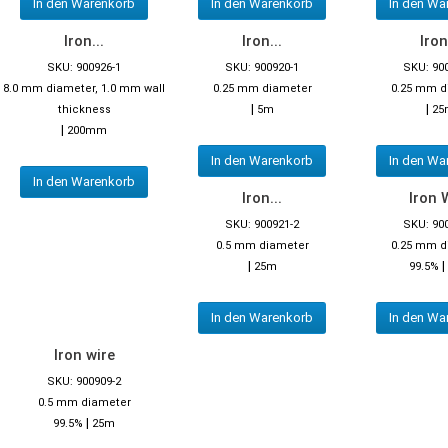
In den Warenkorb
In den Warenkorb
In den Wa
Iron...
Iron...
Iron
SKU: 900926-1
SKU: 900920-1
SKU: 90
8.0 mm diameter, 1.0 mm wall
0.25 mm diameter
0.25 mm d
|
|
thickness
5m
25
|
200mm
In den Warenkorb
In den Wa
In den Warenkorb
Iron...
Iron 
SKU: 900921-2
SKU: 90
0.5 mm diameter
0.25 mm d
|
|
25m
99.5%
In den Warenkorb
In den Wa
Iron wire
SKU: 900909-2
0.5 mm diameter
|
99.5%
25m