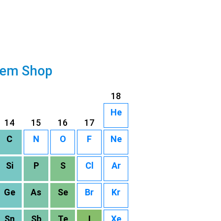
rem Shop
18
He
14
15
16
17
C
N
O
F
Ne
Si
P
S
Cl
Ar
Ge
As
Se
Br
Kr
Sn
Sb
Te
I
Xe