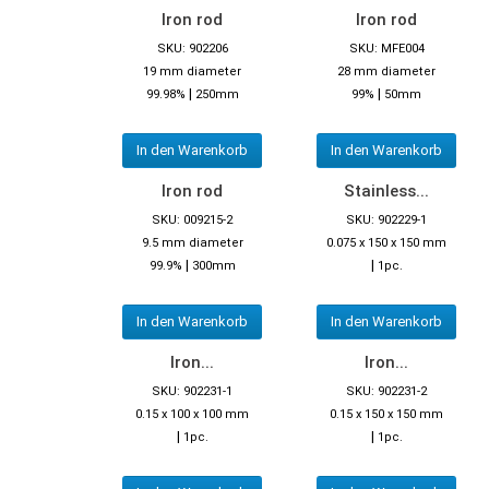
Iron rod
Iron rod
SKU: 902206
SKU: MFE004
19 mm diameter
28 mm diameter
|
|
99.98%
250mm
99%
50mm
In den Warenkorb
In den Warenkorb
Iron rod
Stainless...
SKU: 009215-2
SKU: 902229-1
9.5 mm diameter
0.075 x 150 x 150 mm
|
|
99.9%
300mm
1pc.
In den Warenkorb
In den Warenkorb
Iron...
Iron...
SKU: 902231-1
SKU: 902231-2
0.15 x 100 x 100 mm
0.15 x 150 x 150 mm
|
|
1pc.
1pc.