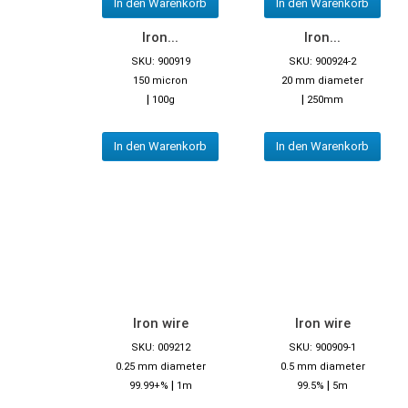
In den Warenkorb
In den Warenkorb
Iron...
Iron...
SKU: 900919
SKU: 900924-2
150 micron
20 mm diameter
|
|
100g
250mm
In den Warenkorb
In den Warenkorb
Iron wire
Iron wire
SKU: 009212
SKU: 900909-1
0.25 mm diameter
0.5 mm diameter
|
|
99.99+%
1m
99.5%
5m