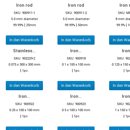
Iron rod
Iron rod
Iron 
SKU: 900911-1
SKU: 900911-2
SKU: M
5.0 mm diameter
5.0 mm diameter
8 mm di
|
|
|
99.99%
25mm
99.99%
50mm
99.9%
1
In den Warenkorb
In den Warenkorb
In den Wa
Stainless...
Iron...
Iron
SKU: 902229-2
SKU: 900918
SKU: 90
0.075 x 300 x 300 mm
0.1 x 100 x 100 mm
0.125 x 150
|
|
|
1pc.
1pc.
1p
In den Warenkorb
In den Warenkorb
In den Wa
Iron...
Iron...
Iron
SKU: 900922
SKU: 900923
SKU: 90
0.25 x 100 x 100 mm
0.5 x 100 x 100 mm
1 x 150 x
|
|
|
1pc.
1pc.
1p