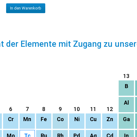
In den Warenkorb
ht der Elemente mit Zugang zu unse
13
B
Al
6
7
8
9
10
11
12
Cr
Mn
Fe
Co
Ni
Cu
Zn
Ga
Mo
Tc
Ru
Rh
Pd
Ag
Cd
In