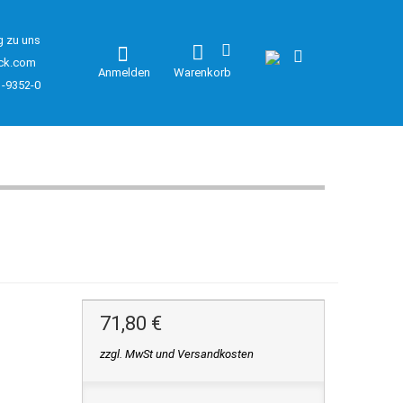
g zu uns
ck.com
Anmelden
Warenkorb
1-9352-0
71,80 €
zzgl. MwSt und Versandkosten