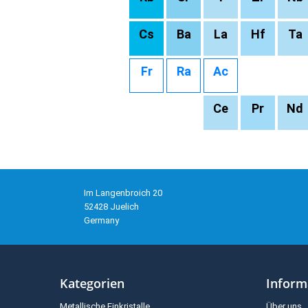
Cs
Ba
La
Hf
Ta
Fr
Ra
Ac
Ce
Pr
Nd
Im Langenbroich 20
52428 Juelich
Germany
Kategorien
Inform
Metallische Einkristalle
Über uns