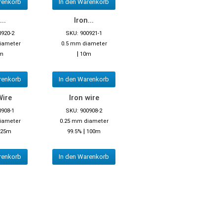
renkorb
In den Warenkorb
...
Iron...
0920-2
SKU: 900921-1
iameter
0.5 mm diameter
|
m
10m
renkorb
In den Warenkorb
Wire
Iron wire
0908-1
SKU: 900908-2
iameter
0.25 mm diameter
|
25m
99.5%
100m
renkorb
In den Warenkorb