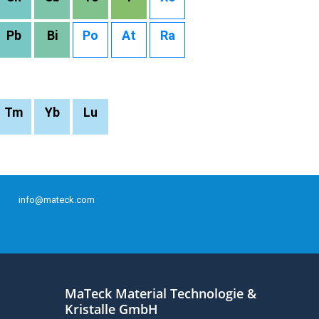
Pb
Bi
Po
At
Ra
Tm
Yb
Lu
info@mateck.com
MaTeck Material Technologie &
Kristalle GmbH