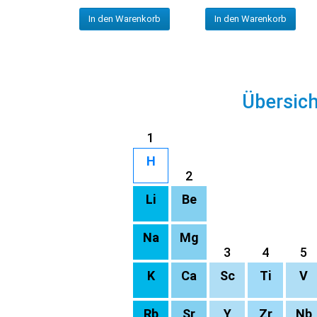
In den Warenkorb
In den Warenkorb
Übersic
1
H
2
Li
Be
Na
Mg
3
4
5
K
Ca
Sc
Ti
V
Rb
Sr
Y
Zr
Nb