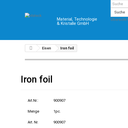
Suche
Material, Technologie
Übersicht
& Kristalle GmbH
Eisen
Iron foil
Iron foil
Art.Nr.:
900907
Menge
1pc.
Art. Nr.
900907