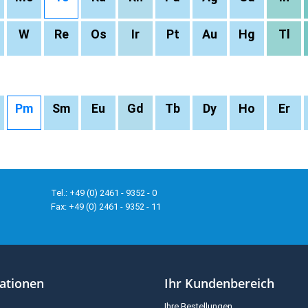
W
Re
Os
Ir
Pt
Au
Hg
Tl
Pm
Sm
Eu
Gd
Tb
Dy
Ho
Er
Tel.: +49 (0) 2461 - 9352 - 0
Fax: +49 (0) 2461 - 9352 - 11
ationen
Ihr Kundenbereich
Ihre Bestellungen