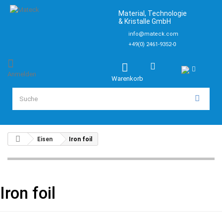
Material, Technologie
& Kristalle GmbH
info@mateck.com
+49(0) 2461-9352-0
Anmelden
Warenkorb
Eisen
Iron foil
Iron foil