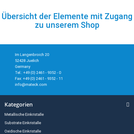
Übersicht der Elemente mit Zugang
zu unserem Shop
Im Langenbroich 20
52428 Juelich
Germany
Tel.: +49 (0) 2461 - 9352 - 0
Fax: +49 (0) 2461 - 9352 - 11
info@mateck.com
Kategorien
Metallische Einkristalle
Substrate Einkristalle
Oxidische Einkristalle