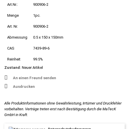
Art.Nr.:
900906-2
Menge
1pc.
Art. Nr.
900906-2
Abmessung
0.5 x 150 x 150mm
CAS
7439-89-6
Reinheit
99.5%
Zustand:
Neuer Artikel
An einen Freund senden
Ausdrucken
Alle Produktinformationen ohne Gewährleistung, Irrtümer und Druckfehler
vorbehalten. Verträge treten erst nach Bestätigung durch die MaTecK
GmbH in Kraft.