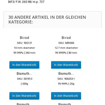
BiF3/ F.W. 265.98/ m.p. 727
30 ANDERE ARTIKEL IN DER GLEICHEN
KATEGORIE:
Bi rod
Bi rod
SKU: 902121
SKU: MBI006
10 mm diameter
12.7 mm diameter
|
|
99.999%
240 mm
99.9999%
80 mm
In den Warenkorb
In den Warenkorb
Bismuth...
Bismuth...
SKU: 001813
SKU: 900253-1
|
|
500g
99.999%
25g
In den Warenkorb
In den Warenkorb
Bismuth...
Bismuth...