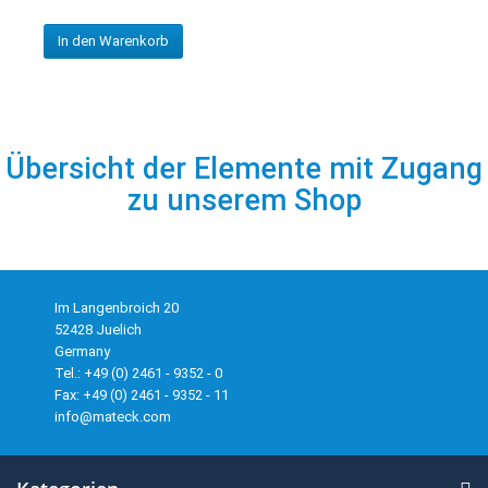
In den Warenkorb
Übersicht der Elemente mit Zugang
zu unserem Shop
Im Langenbroich 20
52428 Juelich
Germany
Tel.: +49 (0) 2461 - 9352 - 0
Fax: +49 (0) 2461 - 9352 - 11
info@mateck.com