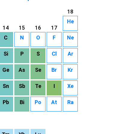
18
He
14
15
16
17
C
N
O
F
Ne
Si
P
S
Cl
Ar
Ge
As
Se
Br
Kr
Sn
Sb
Te
I
Xe
Pb
Bi
Po
At
Ra