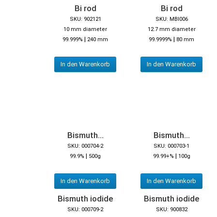
Bi rod
Bi rod
SKU: 902121
SKU: MBI006
10 mm diameter
12.7 mm diameter
|
|
99.999%
240 mm
99.9999%
80 mm
In den Warenkorb
In den Warenkorb
Bismuth...
Bismuth...
SKU: 000704-2
SKU: 000703-1
|
|
99.9%
500g
99.99+%
100g
In den Warenkorb
In den Warenkorb
Bismuth iodide
Bismuth iodide
SKU: 000709-2
SKU: 900832