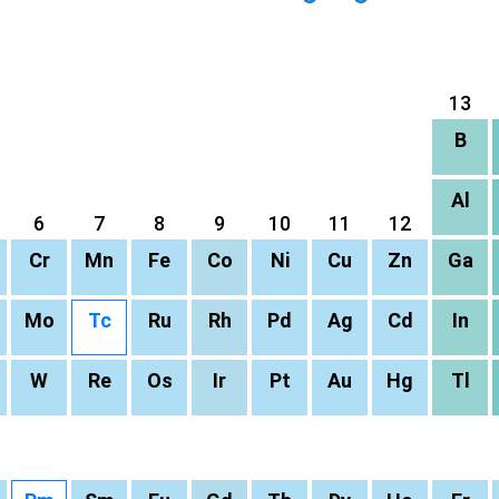
13
B
Al
6
7
8
9
10
11
12
Cr
Mn
Fe
Co
Ni
Cu
Zn
Ga
Mo
Tc
Ru
Rh
Pd
Ag
Cd
In
W
Re
Os
Ir
Pt
Au
Hg
Tl