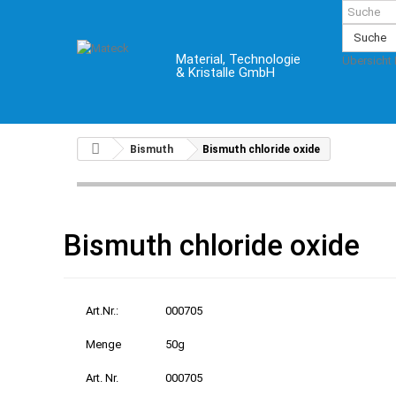
Suche
Material, Technologie
Übersicht
& Kristalle GmbH
Bismuth
Bismuth chloride oxide
Bismuth chloride oxide
Art.Nr.:
000705
Menge
50g
Art. Nr.
000705