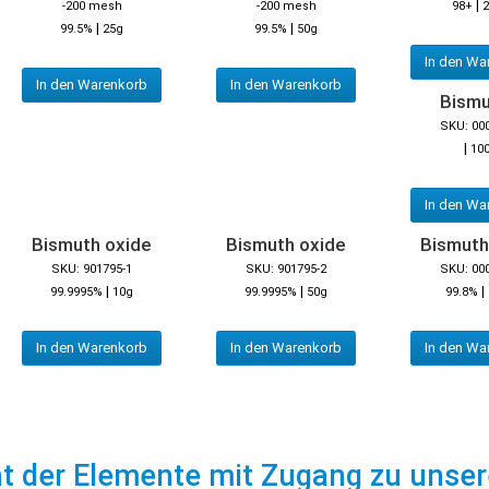
|
-200 mesh
-200 mesh
98+
2
|
|
99.5%
25g
99.5%
50g
In den Wa
In den Warenkorb
In den Warenkorb
Bismut
SKU: 00
|
10
In den Wa
Bismuth oxide
Bismuth oxide
Bismuth
SKU: 901795-1
SKU: 901795-2
SKU: 00
|
|
|
99.9995%
10g
99.9995%
50g
99.8%
In den Warenkorb
In den Warenkorb
In den Wa
ht der Elemente mit Zugang zu unse