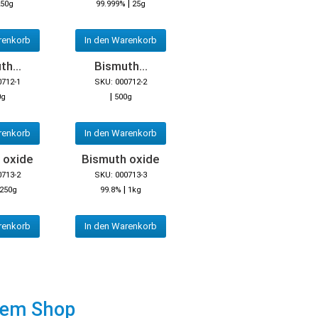
|
50g
99.999%
25g
renkorb
In den Warenkorb
h...
Bismuth...
0712-1
SKU: 000712-2
|
0g
500g
renkorb
In den Warenkorb
 oxide
Bismuth oxide
0713-2
SKU: 000713-3
|
250g
99.8%
1kg
renkorb
In den Warenkorb
rem Shop