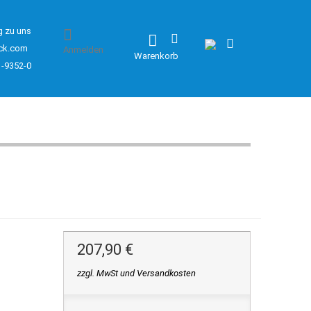
g zu uns
ck.com
Anmelden
Warenkorb
1-9352-0
207,90 €
zzgl. MwSt und Versandkosten