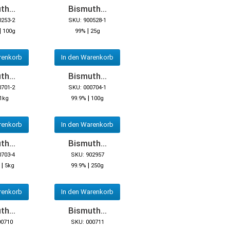
h...
Bismuth...
0253-2
SKU: 900528-1
|
|
100g
99%
25g
renkorb
In den Warenkorb
h...
Bismuth...
0701-2
SKU: 000704-1
|
1kg
99.9%
100g
renkorb
In den Warenkorb
h...
Bismuth...
0703-4
SKU: 902957
|
|
5kg
99.9%
250g
renkorb
In den Warenkorb
h...
Bismuth...
00710
SKU: 000711