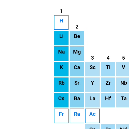
1
H
2
Li
Be
Na
Mg
3
4
5
K
Ca
Sc
Ti
V
Rb
Sr
Y
Zr
Nb
Cs
Ba
La
Hf
Ta
Fr
Ra
Ac