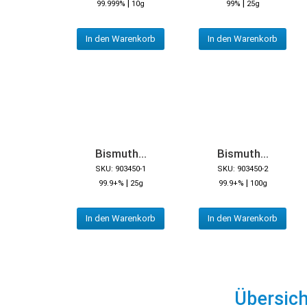
|
|
99.999%
10g
99%
25g
In den Warenkorb
In den Warenkorb
Bismuth...
Bismuth...
SKU: 903450-1
SKU: 903450-2
|
|
99.9+%
25g
99.9+%
100g
In den Warenkorb
In den Warenkorb
Übersic