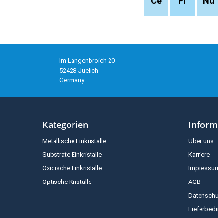
Ce
Pr
Nd
Im Langenbroich 20
52428 Juelich
Germany
Kategorien
Inform
Metallische Einkristalle
Über uns
Substrate Einkristalle
Karriere
Oxidische Einkristalle
Impressu
Optische Kristalle
AGB
Datenschu
Lieferbed