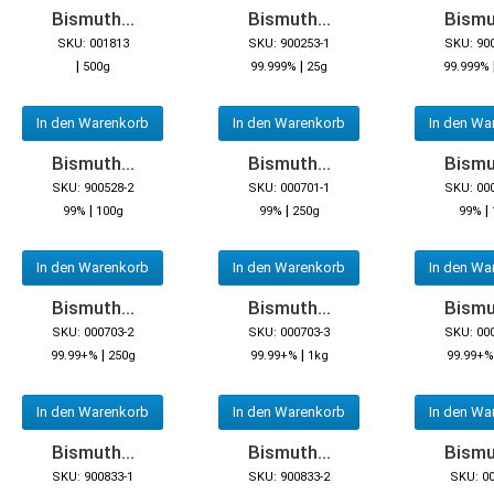
Bismuth...
Bismuth...
Bismut
SKU: 001813
SKU: 900253-1
SKU: 90
|
|
500g
99.999%
25g
99.999%
In den Warenkorb
In den Warenkorb
In den Wa
Bismuth...
Bismuth...
Bismut
SKU: 900528-2
SKU: 000701-1
SKU: 00
|
|
|
99%
100g
99%
250g
99%
In den Warenkorb
In den Warenkorb
In den Wa
Bismuth...
Bismuth...
Bismut
SKU: 000703-2
SKU: 000703-3
SKU: 00
|
|
99.99+%
250g
99.99+%
1kg
99.99+%
In den Warenkorb
In den Warenkorb
In den Wa
Bismuth...
Bismuth...
Bismut
SKU: 900833-1
SKU: 900833-2
SKU: 0