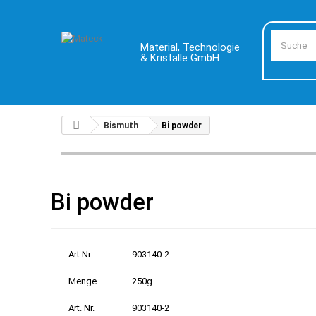
Material, Technologie
& Kristalle GmbH
Bismuth
Bi powder
Bi powder
Art.Nr.:
903140-2
Menge
250g
Art. Nr.
903140-2