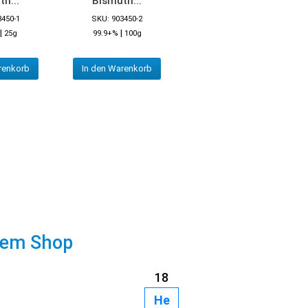
h...
Bismuth...
3450-1
SKU: 903450-2
|
|
25g
99.9+%
100g
renkorb
In den Warenkorb
rem Shop
18
He