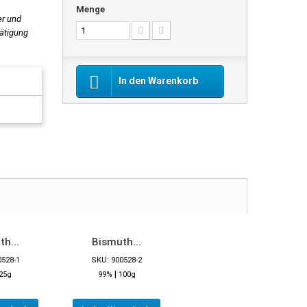
Menge
er und
tätigung
In den Warenkorb
h...
Bismuth...
0528-1
SKU: 900528-2
|
25g
99%
100g