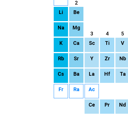
2
Li
Be
Na
Mg
3
4
5
K
Ca
Sc
Ti
V
Rb
Sr
Y
Zr
Nb
Cs
Ba
La
Hf
Ta
Fr
Ra
Ac
Ce
Pr
Nd