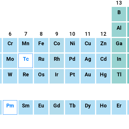
13
B
Al
6
7
8
9
10
11
12
Cr
Mn
Fe
Co
Ni
Cu
Zn
Ga
Mo
Tc
Ru
Rh
Pd
Ag
Cd
In
W
Re
Os
Ir
Pt
Au
Hg
Tl
Pm
Sm
Eu
Gd
Tb
Dy
Ho
Er