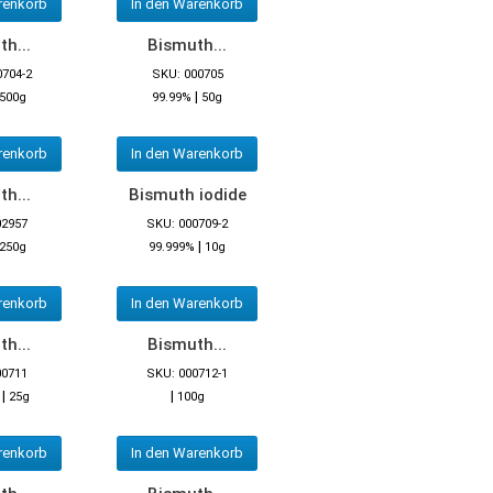
renkorb
In den Warenkorb
h...
Bismuth...
0704-2
SKU: 000705
|
500g
99.99%
50g
renkorb
In den Warenkorb
h...
Bismuth iodide
02957
SKU: 000709-2
|
250g
99.999%
10g
renkorb
In den Warenkorb
h...
Bismuth...
00711
SKU: 000712-1
|
|
25g
100g
renkorb
In den Warenkorb