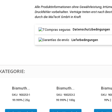
Alle Produktinformationen ohne Gewährleistung, Irrtüm
Druckfehler vorbehalten. Verträge treten erst nach Bes
durch die MaTecK GmbH in Kraft.
Datenschutzbedingungen
Lieferbedingungen
KATEGORIE:
Bismuth...
Bismuth...
Bismut
SKU: 900253-1
SKU: 900253-2
SKU: 90
|
|
|
99.999%
25g
99.999%
100g
99%