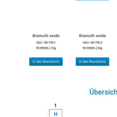
Bismuth oxide
Bismuth oxide
SKU: 901795-1
SKU: 901795-2
|
|
99.9995%
10g
99.9995%
50g
In den Warenkorb
In den Warenkorb
Übersic
1
H