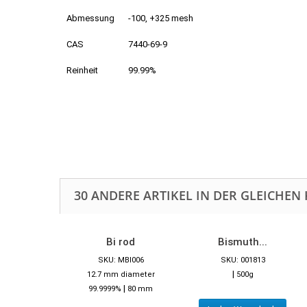
Abmessung
-100, +325 mesh
CAS
7440-69-9
Reinheit
99.99%
30 ANDERE ARTIKEL IN DER GLEICHEN 
Bi rod
Bismuth...
SKU: MBI006
SKU: 001813
|
12.7 mm diameter
500g
|
99.9999%
80 mm