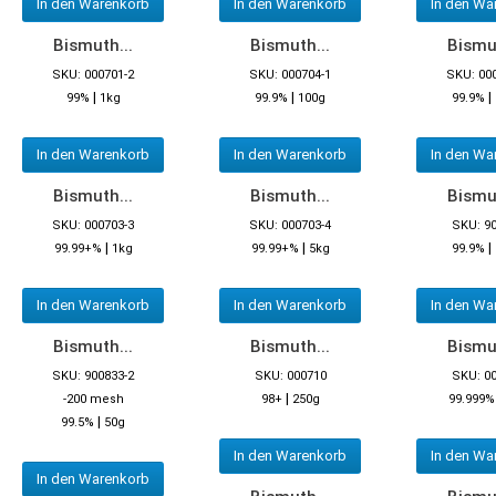
In den Warenkorb
In den Warenkorb
In den Wa
Bismuth...
Bismuth...
Bismut
SKU: 000701-2
SKU: 000704-1
SKU: 00
|
|
|
99%
1kg
99.9%
100g
99.9%
In den Warenkorb
In den Warenkorb
In den Wa
Bismuth...
Bismuth...
Bismut
SKU: 000703-3
SKU: 000703-4
SKU: 9
|
|
|
99.99+%
1kg
99.99+%
5kg
99.9%
In den Warenkorb
In den Warenkorb
In den Wa
Bismuth...
Bismuth...
Bismut
SKU: 900833-2
SKU: 000710
SKU: 0
|
-200 mesh
98+
250g
99.999%
|
99.5%
50g
In den Warenkorb
In den Wa
In den Warenkorb