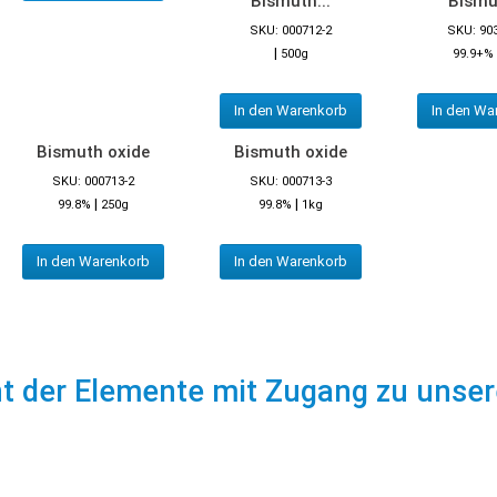
Bismuth...
Bismut
SKU: 000712-2
SKU: 90
|
500g
99.9+%
In den Warenkorb
In den Wa
Bismuth oxide
Bismuth oxide
SKU: 000713-2
SKU: 000713-3
|
|
99.8%
250g
99.8%
1kg
In den Warenkorb
In den Warenkorb
ht der Elemente mit Zugang zu unse