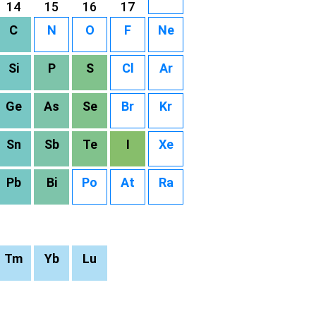
14
15
16
17
C
N
O
F
Ne
Si
P
S
Cl
Ar
Ge
As
Se
Br
Kr
Sn
Sb
Te
I
Xe
Pb
Bi
Po
At
Ra
Tm
Yb
Lu