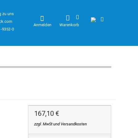
g zu uns
ck.com
Anmelden
Warenkorb
1-9352-0
167,10 €
zzgl. MwSt und Versandkosten