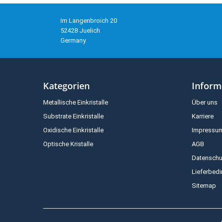
Im Langenbroich 20
52428 Juelich
Germany
Kategorien
Inform
Metallische Einkristalle
Über uns
Substrate Einkristalle
Karriere
Oxidische Einkristalle
Impressu
Optische Kristalle
AGB
Datenschu
Lieferbed
Sitemap