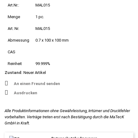
Art.Nr.:
MAL015
Menge
1 pc.
Art. Nr.
MAL015
Abmessung
0.7 x 100 x 100 mm
CAS
Reinheit
99.999%
Zustand:
Neuer Artikel
An einen Freund senden
Ausdrucken
Alle Produktinformationen ohne Gewährleistung, Irrtümer und Druckfehler
vorbehalten. Verträge treten erst nach Bestätigung durch die MaTecK
GmbH in Kraft.