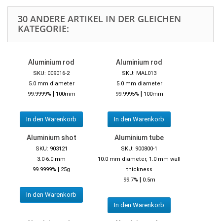
30 ANDERE ARTIKEL IN DER GLEICHEN
KATEGORIE:
Aluminium rod
Aluminium rod
SKU: 009016-2
SKU: MAL013
5.0 mm diameter
5.0 mm diameter
|
|
99.9999%
100mm
99.9995%
100mm
In den Warenkorb
In den Warenkorb
Aluminium shot
Aluminium tube
SKU: 903121
SKU: 900800-1
3.0-6.0 mm
10.0 mm diameter, 1.0 mm wall
|
99.9999%
25g
thickness
|
99.7%
0.5m
In den Warenkorb
In den Warenkorb