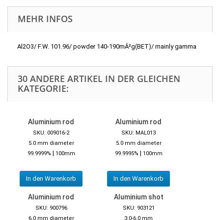
MEHR INFOS
Al2O3/ F.W. 101.96/ powder 140-190mÂ²g(BET)/ mainly gamma
30 ANDERE ARTIKEL IN DER GLEICHEN
KATEGORIE:
Aluminium rod
Aluminium rod
SKU: 009016-2
SKU: MAL013
5.0 mm diameter
5.0 mm diameter
|
|
99.9999%
100mm
99.9995%
100mm
In den Warenkorb
In den Warenkorb
Aluminium rod
Aluminium shot
SKU: 900796
SKU: 903121
6.0 mm diameter
3.0-6.0 mm