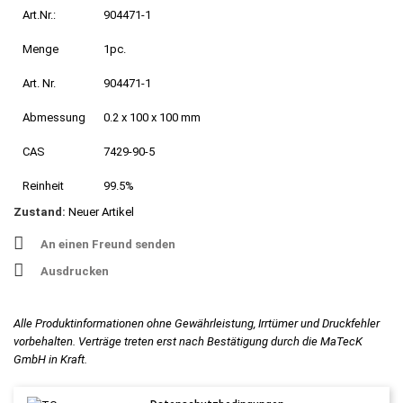
Art.Nr.:
904471-1
Menge
1pc.
Art. Nr.
904471-1
Abmessung
0.2 x 100 x 100 mm
CAS
7429-90-5
Reinheit
99.5%
Zustand:
Neuer Artikel
An einen Freund senden
Ausdrucken
Alle Produktinformationen ohne Gewährleistung, Irrtümer und Druckfehler
vorbehalten. Verträge treten erst nach Bestätigung durch die MaTecK
GmbH in Kraft.