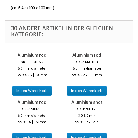
(ca. 5.4 g/100 x 100 mm)
30 ANDERE ARTIKEL IN DER GLEICHEN
KATEGORIE:
Aluminium rod
Aluminium rod
SKU: 009016-2
SKU: MAL013
5.0 mm diameter
5.0 mm diameter
|
|
99.9999%
100mm
99.9995%
100mm
In den Warenkorb
In den Warenkorb
Aluminium rod
Aluminium shot
SKU: 900796
SKU: 903121
6.0 mm diameter
3.0-6.0 mm
|
|
99.999%
150mm
99.9999%
25g
In den Warenkorb
In den Warenkorb