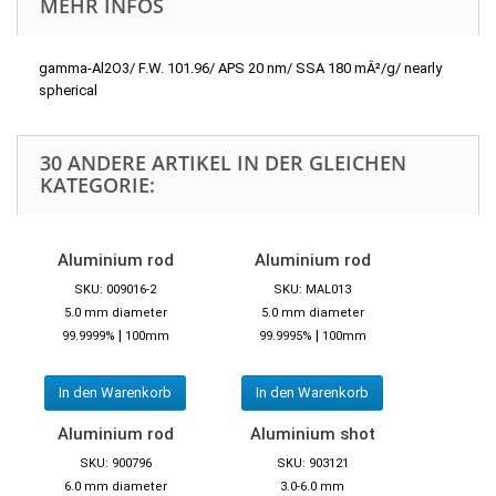
MEHR INFOS
gamma-Al2O3/ F.W. 101.96/ APS 20 nm/ SSA 180 mÂ²/g/ nearly
spherical
30 ANDERE ARTIKEL IN DER GLEICHEN
KATEGORIE:
Aluminium rod
Aluminium rod
SKU: 009016-2
SKU: MAL013
5.0 mm diameter
5.0 mm diameter
|
|
99.9999%
100mm
99.9995%
100mm
In den Warenkorb
In den Warenkorb
Aluminium rod
Aluminium shot
SKU: 900796
SKU: 903121
6.0 mm diameter
3.0-6.0 mm