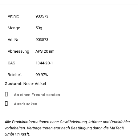
Art.Nr.:
903573
Menge
50g
Art. Nr.
903573
Abmessung
APS 20 nm
CAS
1344-28-1
Reinheit
99.97%
Zustand:
Neuer Artikel
An einen Freund senden
Ausdrucken
Alle Produktinformationen ohne Gewährleistung, Irrtümer und Druckfehler
vorbehalten. Verträge treten erst nach Bestätigung durch die MaTecK
GmbH in Kraft.