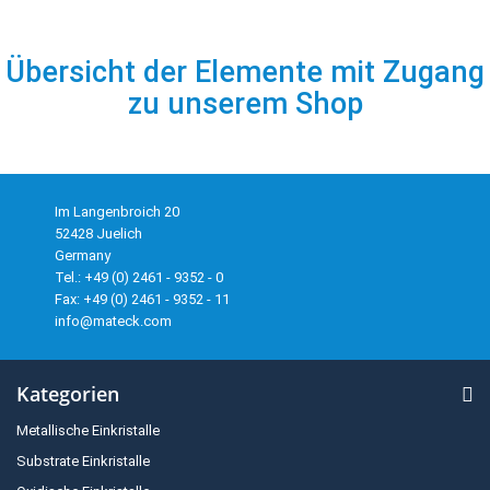
Übersicht der Elemente mit Zugang
zu unserem Shop
Im Langenbroich 20
52428 Juelich
Germany
Tel.: +49 (0) 2461 - 9352 - 0
Fax: +49 (0) 2461 - 9352 - 11
info@mateck.com
Kategorien
Metallische Einkristalle
Substrate Einkristalle