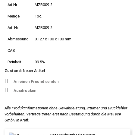
Art.Nr.:
MZR009-2
Menge
1pc.
Art. Nr.
MZR009-2
Abmessung
0.127 x 100 x 100 mm
CAS
Reinheit
99.5%
Zustand:
Neuer Artikel
An einen Freund senden
Ausdrucken
Alle Produktinformationen ohne Gewährleistung, Irrtümer und Druckfehler
vorbehalten. Verträge treten erst nach Bestätigung durch die MaTecK
GmbH in Kraft.