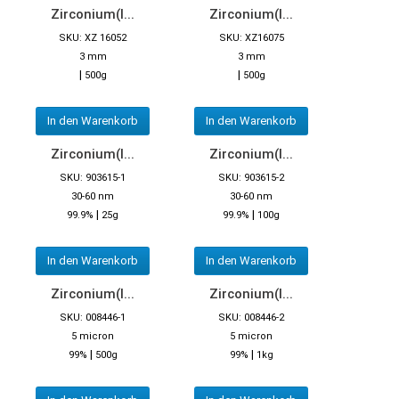
Zirconium(I...
Zirconium(I...
SKU: XZ 16052
SKU: XZ16075
3 mm
3 mm
|
|
500g
500g
In den Warenkorb
In den Warenkorb
Zirconium(I...
Zirconium(I...
SKU: 903615-1
SKU: 903615-2
30-60 nm
30-60 nm
|
|
99.9%
25g
99.9%
100g
In den Warenkorb
In den Warenkorb
Zirconium(I...
Zirconium(I...
SKU: 008446-1
SKU: 008446-2
5 micron
5 micron
|
|
99%
500g
99%
1kg