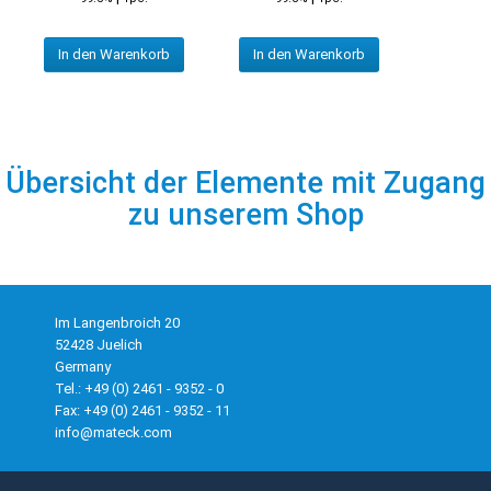
In den Warenkorb
In den Warenkorb
Übersicht der Elemente mit Zugang
zu unserem Shop
Im Langenbroich 20
52428 Juelich
Germany
Tel.: +49 (0) 2461 - 9352 - 0
Fax: +49 (0) 2461 - 9352 - 11
info@mateck.com