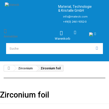
Material, Technologie
& Kristalle GmbH
info@mateck.com
+49(0) 2461-9352-0
Anmelden
Warenkorb
Zirconium
Zirconium foil
Zirconium foil