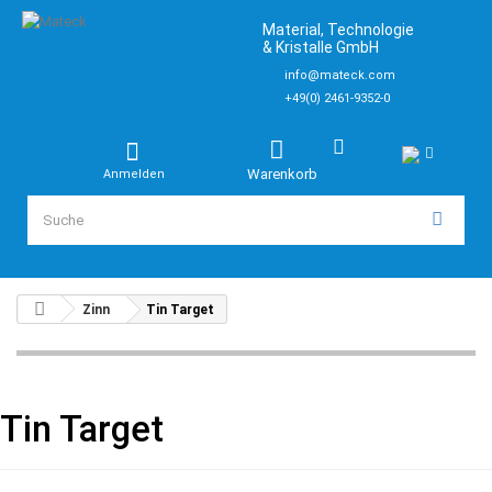
Material, Technologie
& Kristalle GmbH
info@mateck.com
+49(0) 2461-9352-0
Warenkorb
Anmelden
Zinn
Tin Target
Tin Target