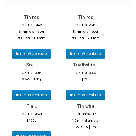
Tin rod
Tin rod
SKU: 009462
SKU: 902141
6 mm diameter
8 mm diameter
|
|
99.999%
150mm
99.999%
250mm
In den Warenkorb
In den Warenkorb
Sn-...
Triethyltin...
SKU: 007604
SKU: 007656
|
|
97+%
100g
25g
In den Warenkorb
In den Warenkorb
Tin...
Tin wire
SKU: 007843
SKU: 009461-1
|
100g
1.0 mm diameter
|
99.999%
1m