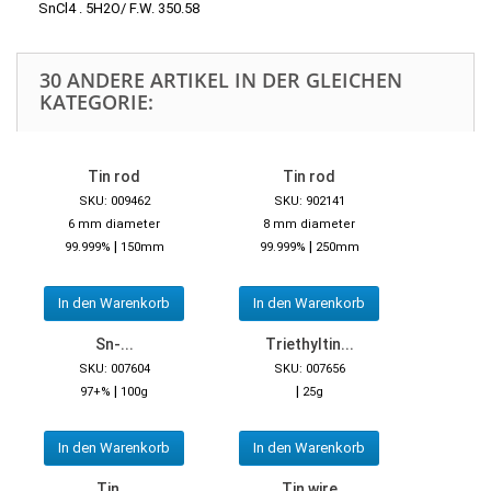
SnCl4 . 5H2O/ F.W. 350.58
30 ANDERE ARTIKEL IN DER GLEICHEN
KATEGORIE:
Tin rod
Tin rod
SKU: 009462
SKU: 902141
6 mm diameter
8 mm diameter
|
|
99.999%
150mm
99.999%
250mm
In den Warenkorb
In den Warenkorb
Sn-...
Triethyltin...
SKU: 007604
SKU: 007656
|
|
97+%
100g
25g
In den Warenkorb
In den Warenkorb
Tin...
Tin wire