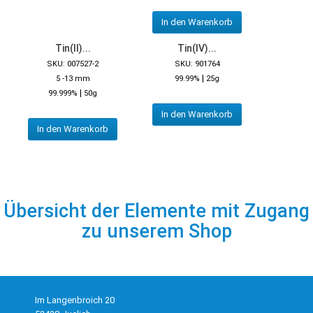
In den Warenkorb
Tin(II)...
Tin(IV)...
SKU: 007527-2
SKU: 901764
|
5 -13 mm
99.99%
25g
|
99.999%
50g
In den Warenkorb
In den Warenkorb
Übersicht der Elemente mit Zugang
zu unserem Shop
Im Langenbroich 20