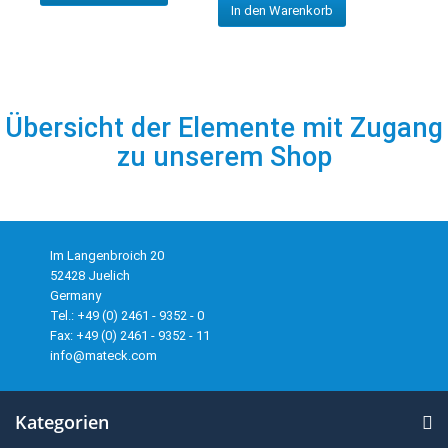
In den Warenkorb
Übersicht der Elemente mit Zugang
zu unserem Shop
Im Langenbroich 20
52428 Juelich
Germany
Tel.: +49 (0) 2461 - 9352 - 0
Fax: +49 (0) 2461 - 9352 - 11
info@mateck.com
Kategorien