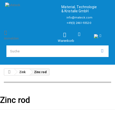
Material, Technologie
& Kristalle GmbH
info@mateck.com
+49(0) 2461-9352-0
Anmelden
Warenkorb
Zink
Zinc rod
Zinc rod