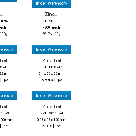
In den Warenkorb
...
Zinc...
01094
SKU: 901095-1
mesh
-200 mesh
|
100g
99.9%
10g
renkorb
In den Warenkorb
foil
Zinc foil
9524-1
SKU: 009524-2
x 25 mm
0.1 x 50 x 50 mm
|
|
1pc.
99.99+%
1pc.
renkorb
In den Warenkorb
foil
Zinc foil
1085-3
SKU: 901085-4
 x 200 mm
0.25 x 25 x 100 mm
|
|
1pc.
99.99%
1pc.