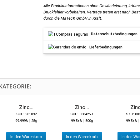
Alle Produktinformationen ohne Gewährleistung, Irrtüm
Druckfehler vorbehalten. Verträge treten erst nach Bes
durch die MaTecK GmbH in Kraft.
Datenschutzbedingungen
Lieferbedingungen
KATEGORIE:
Zinc...
Zinc...
Zinc
SKU: 901092
SKU: 008425-1
SKU: 00
|
|
99.999%
25g
99.5+%
500g
99.5+%
In den Warenkorb
In den Warenkorb
In den Wa