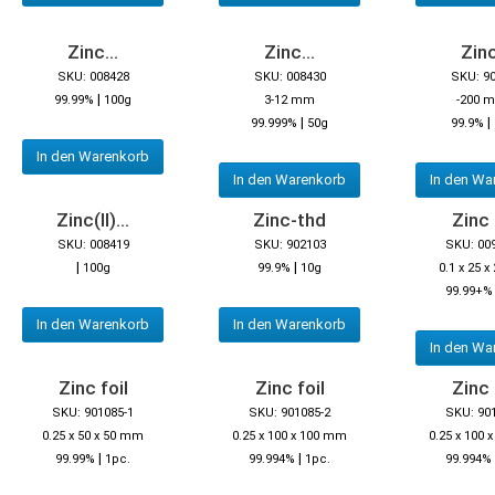
Zinc...
Zinc...
Zinc
SKU: 008428
SKU: 008430
SKU: 9
|
99.99%
100g
3-12 mm
-200 
|
|
99.999%
50g
99.9%
In den Warenkorb
In den Warenkorb
In den Wa
Zinc(II)...
Zinc-thd
Zinc 
SKU: 008419
SKU: 902103
SKU: 00
|
|
100g
99.9%
10g
0.1 x 25 
99.99+%
In den Warenkorb
In den Warenkorb
In den Wa
Zinc foil
Zinc foil
Zinc 
SKU: 901085-1
SKU: 901085-2
SKU: 90
0.25 x 50 x 50 mm
0.25 x 100 x 100 mm
0.25 x 100
|
|
99.99%
1pc.
99.994%
1pc.
99.994%