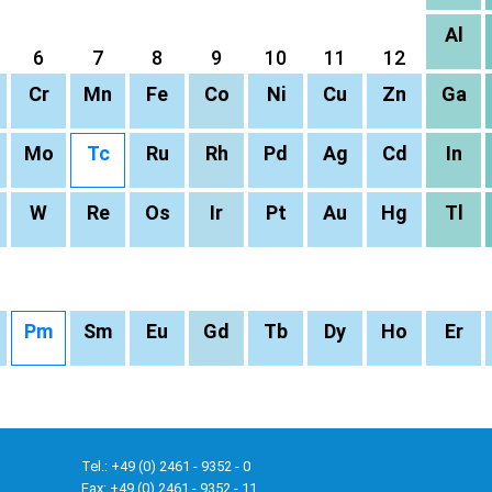
Al
6
7
8
9
10
11
12
Cr
Mn
Fe
Co
Ni
Cu
Zn
Ga
Mo
Tc
Ru
Rh
Pd
Ag
Cd
In
W
Re
Os
Ir
Pt
Au
Hg
Tl
Pm
Sm
Eu
Gd
Tb
Dy
Ho
Er
Tel.: +49 (0) 2461 - 9352 - 0
Fax: +49 (0) 2461 - 9352 - 11