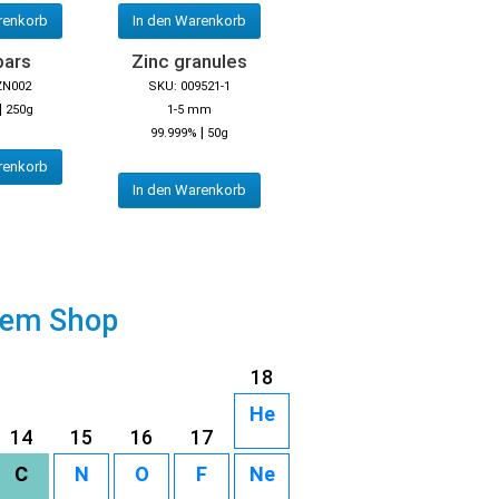
renkorb
In den Warenkorb
bars
Zinc granules
ZN002
SKU: 009521-1
|
250g
1-5 mm
|
99.999%
50g
renkorb
In den Warenkorb
rem Shop
18
He
14
15
16
17
C
N
O
F
Ne