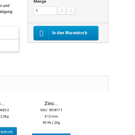
Menge
er und
tätigung
In den Warenkorb
...
Zinc...
8425-2
SKU: 901817-1
|
2,5kg
3-12 mm
|
99.9%
25g
renkorb