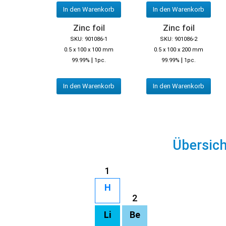
In den Warenkorb
In den Warenkorb
Zinc foil
Zinc foil
SKU: 901086-1
SKU: 901086-2
0.5 x 100 x 100 mm
0.5 x 100 x 200 mm
|
|
99.99%
1pc.
99.99%
1pc.
In den Warenkorb
In den Warenkorb
Übersic
1
H
2
Li
Be