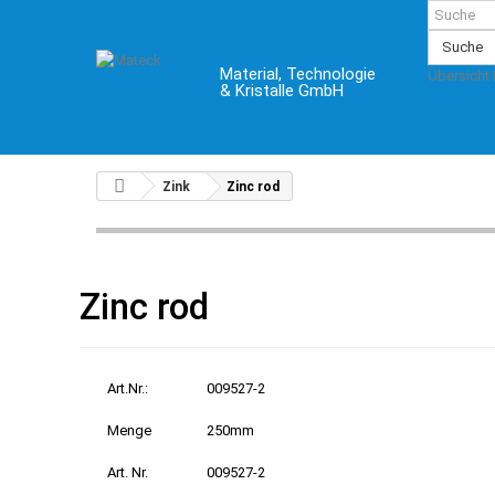
Suche
Material, Technologie
Übersicht
& Kristalle GmbH
Zink
Zinc rod
Zinc rod
Art.Nr.:
009527-2
Menge
250mm
Art. Nr.
009527-2