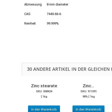
Abmessung
8 mm diameter
CAS
7440-66-6
Reinheit
99.999%
30 ANDERE ARTIKEL IN DER GLEICHEN 
Zinc stearate
Zinc...
SKU: 008424
SKU: 911091
|
|
1kg
98%
1kg
In den Warenkorb
In den Warenkorb