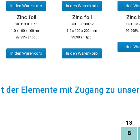
In den Warenkorb
In den Warenkorb
In den Wa
Zinc foil
Zinc foil
Zinc 
SKU: 901087-1
SKU: 901087-2
SKU: M
1.0 x 100 x 100 mm
1.0 x 100 x 200 mm
99.995%
|
|
99.99%
1pc.
99.99%
1pc.
In den Wa
In den Warenkorb
In den Warenkorb
ht der Elemente mit Zugang zu unse
13
B