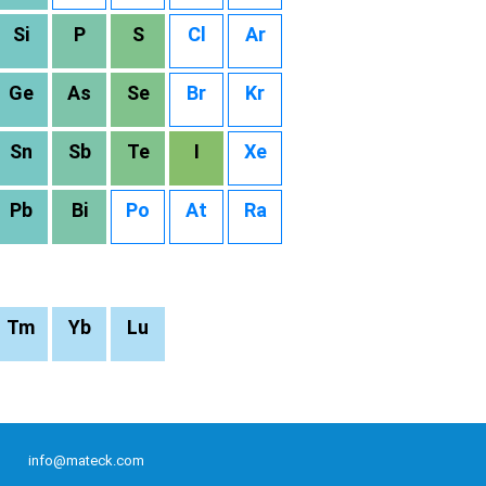
Si
P
S
Cl
Ar
Ge
As
Se
Br
Kr
Sn
Sb
Te
I
Xe
Pb
Bi
Po
At
Ra
Tm
Yb
Lu
info@mateck.com