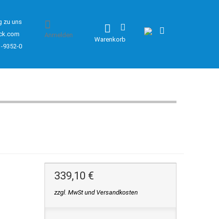
g zu uns
ck.com
Anmelden
Warenkorb
1-9352-0
339,10 €
zzgl. MwSt und Versandkosten