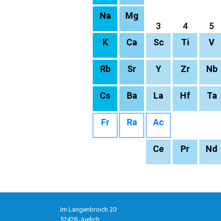
Na
Mg
3
4
5
K
Ca
Sc
Ti
V
Rb
Sr
Y
Zr
Nb
Cs
Ba
La
Hf
Ta
Fr
Ra
Ac
Ce
Pr
Nd
Im Langenbroich 20
52428 Juelich