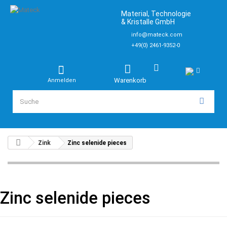
Material, Technologie
& Kristalle GmbH
info@mateck.com
+49(0) 2461-9352-0
Warenkorb
Anmelden
Zink
Zinc selenide pieces
Zinc selenide pieces