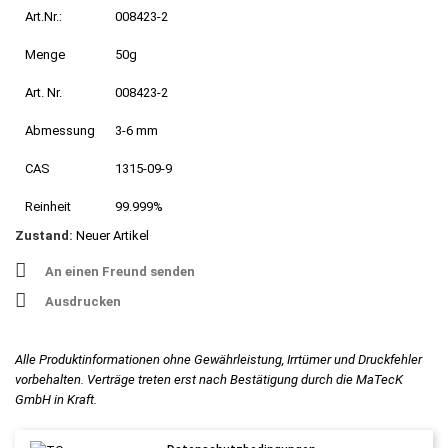
Art.Nr.:
008423-2
Menge
50g
Art. Nr.
008423-2
Abmessung
3-6 mm
CAS
1315-09-9
Reinheit
99.999%
Zustand:
Neuer Artikel
An einen Freund senden
Ausdrucken
Alle Produktinformationen ohne Gewährleistung, Irrtümer und Druckfehler
vorbehalten. Verträge treten erst nach Bestätigung durch die MaTecK
GmbH in Kraft.