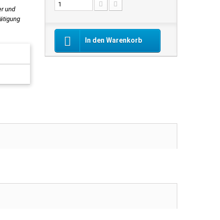
er und
tätigung
In den Warenkorb