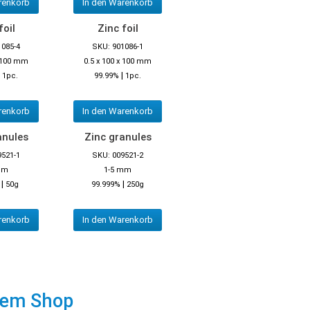
renkorb
In den Warenkorb
foil
Zinc foil
1085-4
SKU: 901086-1
x 100 mm
0.5 x 100 x 100 mm
|
|
1pc.
99.99%
1pc.
renkorb
In den Warenkorb
anules
Zinc granules
9521-1
SKU: 009521-2
mm
1-5 mm
|
|
50g
99.999%
250g
renkorb
In den Warenkorb
rem Shop