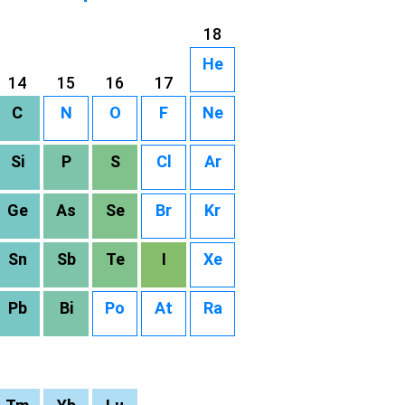
18
He
14
15
16
17
C
N
O
F
Ne
Si
P
S
Cl
Ar
Ge
As
Se
Br
Kr
Sn
Sb
Te
I
Xe
Pb
Bi
Po
At
Ra