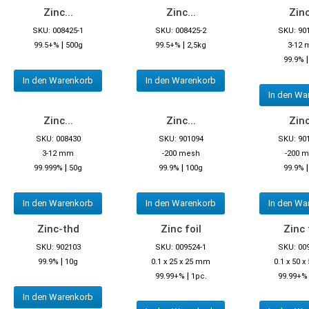
Zinc...
Zinc...
Zinc
SKU: 008425-1
SKU: 008425-2
SKU: 90
|
|
99.5+%
500g
99.5+%
2,5kg
3-12
99.9%
In den Warenkorb
In den Warenkorb
In den Wa
Zinc...
Zinc...
Zinc
SKU: 008430
SKU: 901094
SKU: 90
3-12 mm
-200 mesh
-200 
|
|
99.999%
50g
99.9%
100g
99.9%
In den Warenkorb
In den Warenkorb
In den Wa
Zinc-thd
Zinc foil
Zinc 
SKU: 902103
SKU: 009524-1
SKU: 00
|
99.9%
10g
0.1 x 25 x 25 mm
0.1 x 50 
|
99.99+%
1pc.
99.99+%
In den Warenkorb