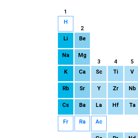
1
H
2
Li
Be
Na
Mg
3
4
5
K
Ca
Sc
Ti
V
Rb
Sr
Y
Zr
Nb
Cs
Ba
La
Hf
Ta
Fr
Ra
Ac