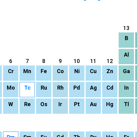
13
B
Al
6
7
8
9
10
11
12
Cr
Mn
Fe
Co
Ni
Cu
Zn
Ga
Mo
Tc
Ru
Rh
Pd
Ag
Cd
In
W
Re
Os
Ir
Pt
Au
Hg
Tl