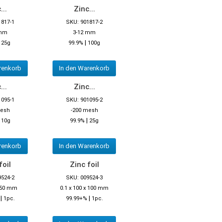
...
Zinc...
1817-1
SKU: 901817-2
 mm
3-12 mm
|
|
25g
99.9%
100g
renkorb
In den Warenkorb
...
Zinc...
1095-1
SKU: 901095-2
mesh
-200 mesh
|
|
10g
99.9%
25g
renkorb
In den Warenkorb
foil
Zinc foil
9524-2
SKU: 009524-3
x 50 mm
0.1 x 100 x 100 mm
|
|
1pc.
99.99+%
1pc.