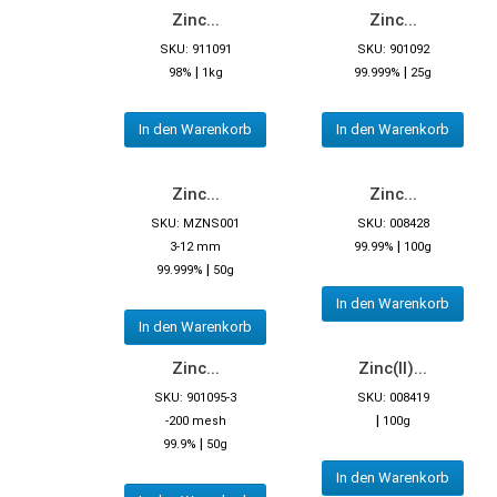
Zinc...
Zinc...
SKU: 911091
SKU: 901092
|
|
98%
1kg
99.999%
25g
In den Warenkorb
In den Warenkorb
Zinc...
Zinc...
SKU: MZNS001
SKU: 008428
|
3-12 mm
99.99%
100g
|
99.999%
50g
In den Warenkorb
In den Warenkorb
Zinc...
Zinc(II)...
SKU: 901095-3
SKU: 008419
|
-200 mesh
100g
|
99.9%
50g
In den Warenkorb