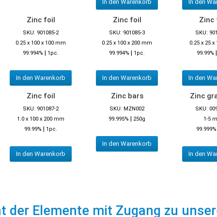
In den Warenkorb
In den Wa
Zinc foil
Zinc foil
Zinc 
SKU: 901085-2
SKU: 901085-3
SKU: 90
0.25 x 100 x 100 mm
0.25 x 100 x 200 mm
0.25 x 25 
|
|
99.994%
1pc.
99.994%
1pc.
99.99%
In den Warenkorb
In den Warenkorb
In den Wa
Zinc foil
Zinc bars
Zinc gr
SKU: 901087-2
SKU: MZN002
SKU: 00
|
1.0 x 100 x 200 mm
99.995%
250g
1-5 
|
99.99%
1pc.
99.999%
In den Warenkorb
In den Warenkorb
In den Wa
ht der Elemente mit Zugang zu unse