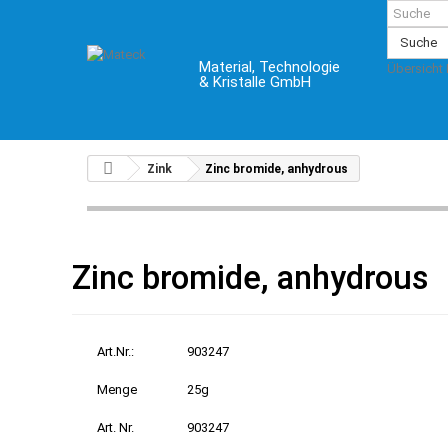
Suche
Material, Technologie
Übersicht
& Kristalle GmbH
Zink
Zinc bromide, anhydrous
Zinc bromide, anhydrous
Art.Nr.:
903247
Menge
25g
Art. Nr.
903247