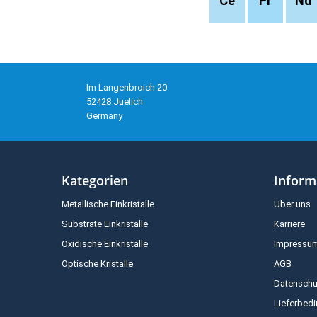
Ce
Pr
Nd
Im Langenbroich 20
52428 Juelich
Germany
Kategorien
Inform
Metallische Einkristalle
Über uns
Substrate Einkristalle
Karriere
Oxidische Einkristalle
Impressu
Optische Kristalle
AGB
Datenschu
Lieferbed