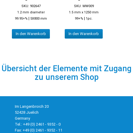
SKU: 902647
SKU: MW009
1.2 mm diameter
1.5 mm x 1250 mm
|
|
99.95+%
5X800 mm
99+%
1pc.
In den Warenkorb
In den Warenkorb
Übersicht der Elemente mit Zugang
zu unserem Shop
Im Langenbroich 20
52428 Juelich
Germany
Tel.: +49 (0) 2461 - 9352 - 0
Fax: +49 (0) 2461 - 9352 - 11