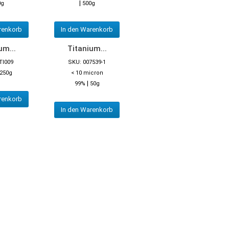
|
0g
500g
renkorb
In den Warenkorb
um...
Titanium...
TI009
SKU: 007539-1
250g
< 10 micron
|
99%
50g
renkorb
In den Warenkorb