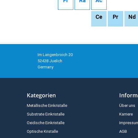
Fr
Ra
Ac
Ce
Pr
Nd
Im Langenbroich 20
52428 Juelich
Germany
Kategorien
Inform
Metallische Einkristalle
Über uns
Substrate Einkristalle
Karriere
Oxidische Einkristalle
Impressu
Optische Kristalle
AGB