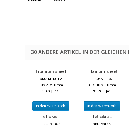
30 ANDERE ARTIKEL IN DER GLEICHEN 
Titanium sheet
Titanium sheet
SKU: MTI004-2
SKU: MTI006
1.0 x 25 x 50 mm
3.0 x 100 x 100 mm
|
|
99.6%
1pc.
99.6%
1pc.
In den Warenkorb
In den Warenkorb
Tetrakis...
Tetrakis...
SKU: 901076
SKU: 901077