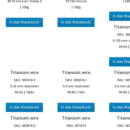
|
45-75 micron/ Grade 5
75-125 micron
50
|
|
100g
100g
In den Wa
In den Warenkorb
In den Warenkorb
Titaniu
SKU: 90
0.125 mm 
|
99.6%
In den Wa
Titanium wire
Titanium wire
Titaniu
SKU: 901074-3
SKU: 009474-1
SKU: 00
0.25 mm diameter
0.5 mm diameter
0.5 mm d
|
|
|
99.6%
100m
99.8%
10m
99.8%
In den Warenkorb
In den Warenkorb
In den Wa
Titanium wire
Titanium wire
Titani
SKU: 009476-2
SKU: MTI013
SKU: 00