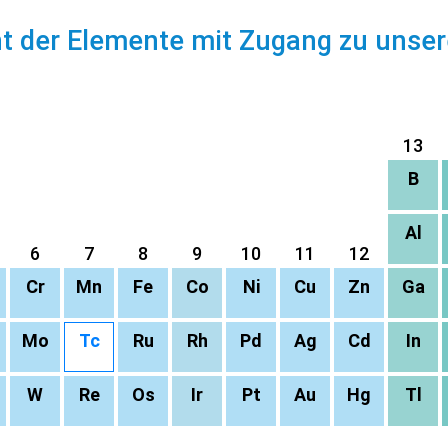
ht der Elemente mit Zugang zu unse
13
B
Al
6
7
8
9
10
11
12
Cr
Mn
Fe
Co
Ni
Cu
Zn
Ga
Mo
Tc
Ru
Rh
Pd
Ag
Cd
In
W
Re
Os
Ir
Pt
Au
Hg
Tl