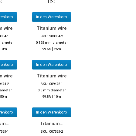
|
0g
2kg
renkorb
In den Warenkorb
m wire
Titanium wire
0804-1
SKU: 900804-2
diameter
0.125 mm diameter
|
10m
99.6%
25m
renkorb
In den Warenkorb
m wire
Titanium wire
9474-2
SKU: 009475-1
iameter
0.8 mm diameter
|
50m
99.8%
10m
renkorb
In den Warenkorb
um...
Titanium...
7529-1
SKU: 007529-2