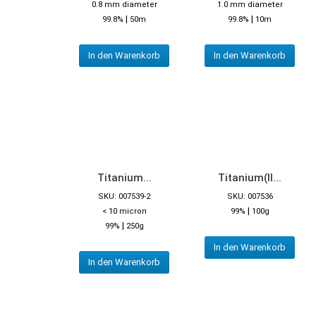
0.8 mm diameter
1.0 mm diameter
|
|
99.8%
50m
99.8%
10m
In den Warenkorb
In den Warenkorb
Titanium...
Titanium(II...
SKU: 007539-2
SKU: 007536
|
< 10 micron
99%
100g
|
99%
250g
In den Warenkorb
In den Warenkorb