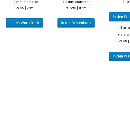
|
1.0 mm diameter
1.0 mm diameter
10
|
|
99.8%
25m
99.99%
0,5m
In den Wa
In den Warenkorb
In den Warenkorb
Titani
SKU: M
|
99.9%
In den Wa