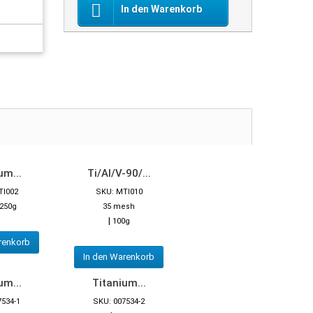
In den Warenkorb
um...
Ti/Al/V-90/...
TI002
SKU: MTI010
250g
35 mesh
|
100g
renkorb
In den Warenkorb
um...
Titanium...
7534-1
SKU: 007534-2