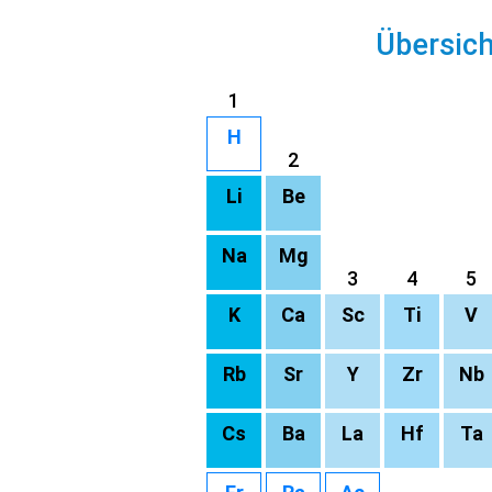
Übersic
1
H
2
Li
Be
Na
Mg
3
4
5
K
Ca
Sc
Ti
V
Rb
Sr
Y
Zr
Nb
Cs
Ba
La
Hf
Ta