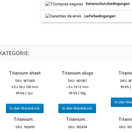
Datenschutzbedingungen
Lieferbedingungen
KATEGORIE:
Titanium sheet
Titanium slugs
Titani
SKU: MTI005
SKU: 901067
SKU: M
|
3.0 x 50 x 100 mm
~5 x 10-12 mm
99.6%
|
|
99.6%
1pc.
99.6%
50g
In den Wa
In den Warenkorb
In den Warenkorb
Titanium...
Titanium...
Titani
SKU: 902493
SKU: 902494
SKU: 00