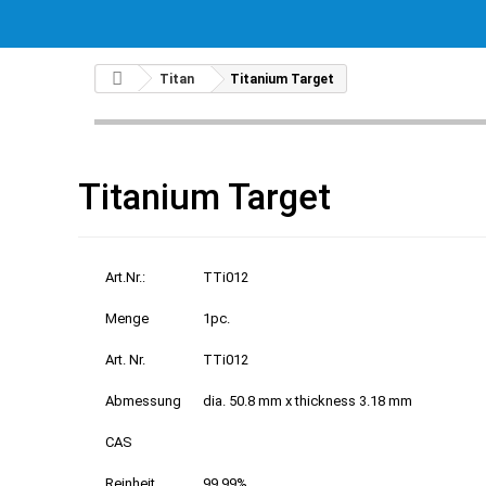
Titan
Titanium Target
Titanium Target
Art.Nr.:
TTi012
Menge
1pc.
Art. Nr.
TTi012
Abmessung
dia. 50.8 mm x thickness 3.18 mm
CAS
Reinheit
99.99%