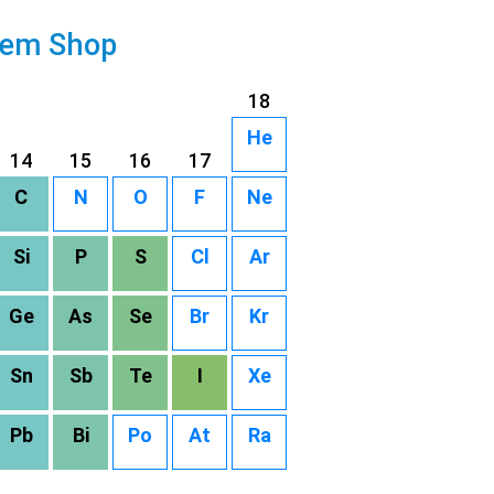
rem Shop
18
He
14
15
16
17
C
N
O
F
Ne
Si
P
S
Cl
Ar
Ge
As
Se
Br
Kr
Sn
Sb
Te
I
Xe
Pb
Bi
Po
At
Ra