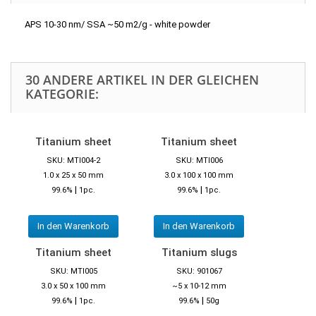
APS 10-30 nm/ SSA ~50 m2/g - white powder
30 ANDERE ARTIKEL IN DER GLEICHEN
KATEGORIE:
Titanium sheet
Titanium sheet
SKU: MTI004-2
SKU: MTI006
1.0 x 25 x 50 mm
3.0 x 100 x 100 mm
|
|
99.6%
1pc.
99.6%
1pc.
In den Warenkorb
In den Warenkorb
Titanium sheet
Titanium slugs
SKU: MTI005
SKU: 901067
3.0 x 50 x 100 mm
~5 x 10-12 mm
|
|
99.6%
1pc.
99.6%
50g