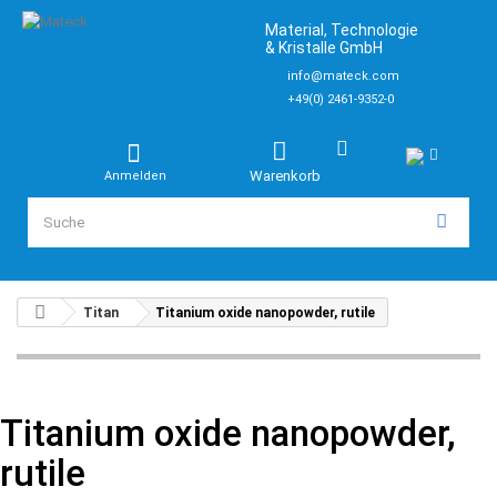
Material, Technologie
& Kristalle GmbH
info@mateck.com
+49(0) 2461-9352-0
Warenkorb
Anmelden
Titan
Titanium oxide nanopowder, rutile
Titanium oxide nanopowder,
rutile