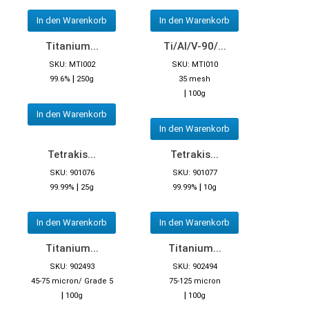
In den Warenkorb
In den Warenkorb
Titanium...
Ti/Al/V-90/...
SKU: MTI002
SKU: MTI010
|
99.6%
250g
35 mesh
|
100g
In den Warenkorb
In den Warenkorb
Tetrakis...
Tetrakis...
SKU: 901076
SKU: 901077
|
|
99.99%
25g
99.99%
10g
In den Warenkorb
In den Warenkorb
Titanium...
Titanium...
SKU: 902493
SKU: 902494
45-75 micron/ Grade 5
75-125 micron
|
|
100g
100g