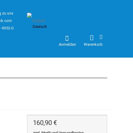
g zu uns
ck.com
English
Deutsch
1-9352-0
Anmelden
Warenkorb
160,90 €
zzgl. MwSt und Versandkosten