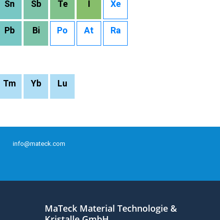
Sn
Sb
Te
I
Xe
Pb
Bi
Po
At
Ra
Tm
Yb
Lu
info@mateck.com
MaTeck Material Technologie &
Kristalle GmbH