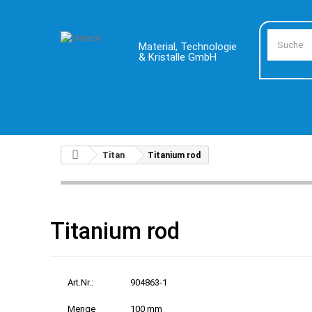
Material, Technologie
& Kristalle GmbH
Titan
Titanium rod
Titanium rod
Art.Nr.:
904863-1
Menge
100 mm