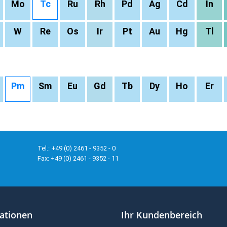
Mo
Tc
Ru
Rh
Pd
Ag
Cd
In
W
Re
Os
Ir
Pt
Au
Hg
Tl
Pm
Sm
Eu
Gd
Tb
Dy
Ho
Er
Tel.: +49 (0) 2461 - 9352 - 0
Fax: +49 (0) 2461 - 9352 - 11
ationen
Ihr Kundenbereich