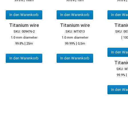
99.6%
100m
99.8%
10m
99.8%
In den Warenkorb
In den Warenkorb
In den Wa
Titanium wire
Titanium wire
Titani
SKU: 009476-2
SKU: MTI013
SKU: 00
|
1.0 mm diameter
1.0 mm diameter
10
|
|
99.8%
25m
99.99%
0,5m
In den Wa
In den Warenkorb
In den Warenkorb
Titani
SKU: M
|
99.9%
In den Wa