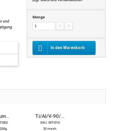
Menge
er und
tätigung
In den Warenkorb
um...
Ti/Al/V-90/...
TI002
SKU: MTI010
250g
35 mesh