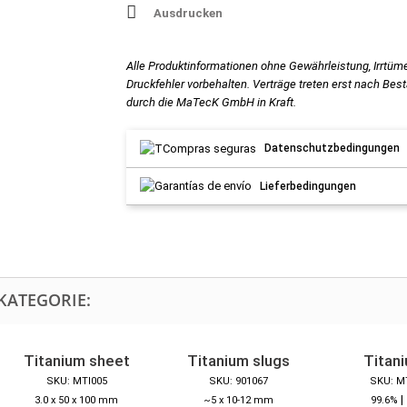
Ausdrucken
Alle Produktinformationen ohne Gewährleistung, Irrtüm
Druckfehler vorbehalten. Verträge treten erst nach Bes
durch die MaTecK GmbH in Kraft.
Datenschutzbedingungen
Lieferbedingungen
KATEGORIE:
Titanium sheet
Titanium slugs
Titani
SKU: MTI005
SKU: 901067
SKU: M
|
3.0 x 50 x 100 mm
~5 x 10-12 mm
99.6%