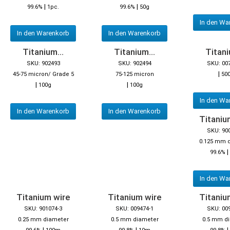
|
|
99.6%
1pc.
99.6%
50g
In den Wa
In den Warenkorb
In den Warenkorb
Titanium...
Titanium...
Titani
SKU: 902493
SKU: 902494
SKU: 00
|
45-75 micron/ Grade 5
75-125 micron
50
|
|
100g
100g
In den Wa
In den Warenkorb
In den Warenkorb
Titaniu
SKU: 90
0.125 mm 
|
99.6%
In den Wa
Titanium wire
Titanium wire
Titaniu
SKU: 901074-3
SKU: 009474-1
SKU: 00
0.25 mm diameter
0.5 mm diameter
0.5 mm d
|
|
|