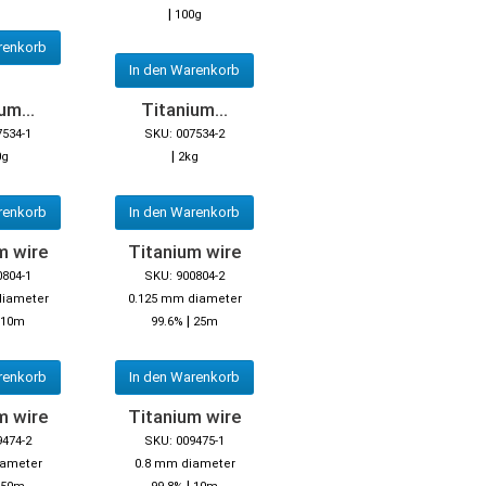
|
100g
renkorb
In den Warenkorb
um...
Titanium...
7534-1
SKU: 007534-2
|
0g
2kg
renkorb
In den Warenkorb
m wire
Titanium wire
0804-1
SKU: 900804-2
diameter
0.125 mm diameter
|
10m
99.6%
25m
renkorb
In den Warenkorb
m wire
Titanium wire
9474-2
SKU: 009475-1
iameter
0.8 mm diameter
|