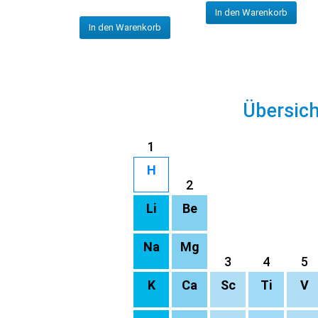
In den Warenkorb
In den Warenkorb
Übersic
1
H
2
Li
Be
Na
Mg
3
4
5
K
Ca
Sc
Ti
V