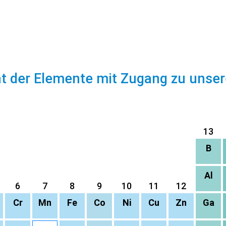
ht der Elemente mit Zugang zu unse
13
B
Al
6
7
8
9
10
11
12
Cr
Mn
Fe
Co
Ni
Cu
Zn
Ga