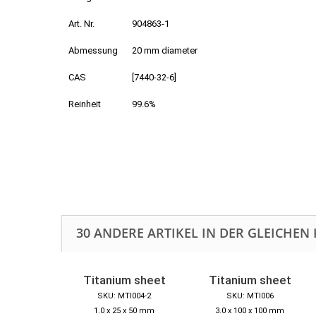
Art. Nr.
904863-1
Abmessung
20 mm diameter
CAS
[7440-32-6]
Reinheit
99.6%
30 ANDERE ARTIKEL IN DER GLEICHEN 
Titanium sheet
Titanium sheet
SKU: MTI004-2
SKU: MTI006
1.0 x 25 x 50 mm
3.0 x 100 x 100 mm