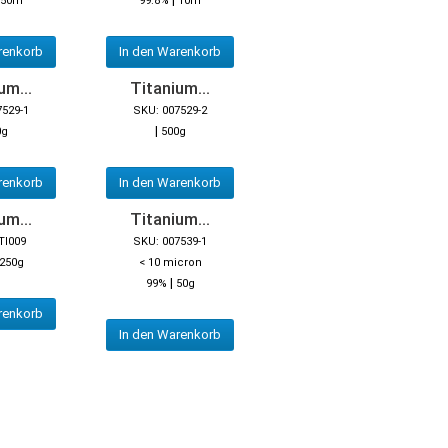
50m
99.8%
10m
renkorb
In den Warenkorb
um...
Titanium...
7529-1
SKU: 007529-2
|
0g
500g
renkorb
In den Warenkorb
um...
Titanium...
TI009
SKU: 007539-1
250g
< 10 micron
|
99%
50g
renkorb
In den Warenkorb