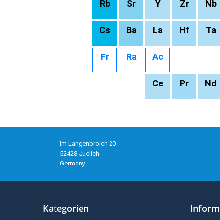
Rb
Sr
Y
Zr
Nb
Cs
Ba
La
Hf
Ta
Fr
Ra
Ac
Ce
Pr
Nd
Im Langenbroich 20
52428 Juelich
Germany
Kategorien
Inform