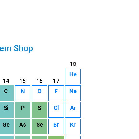
rem Shop
18
He
14
15
16
17
C
N
O
F
Ne
Si
P
S
Cl
Ar
Ge
As
Se
Br
Kr