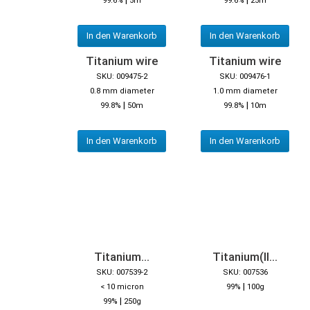
99.6%
5m
99.6%
25m
In den Warenkorb
In den Warenkorb
Titanium wire
Titanium wire
SKU: 009475-2
SKU: 009476-1
0.8 mm diameter
1.0 mm diameter
|
|
99.8%
50m
99.8%
10m
In den Warenkorb
In den Warenkorb
Titanium...
Titanium(II...
SKU: 007539-2
SKU: 007536
|
< 10 micron
99%
100g
|
99%
250g