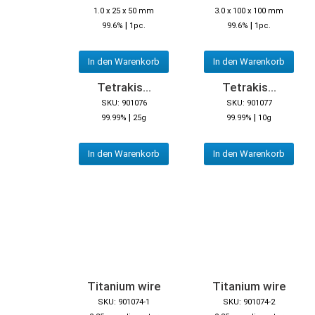
1.0 x 25 x 50 mm
3.0 x 100 x 100 mm
|
|
99.6%
1pc.
99.6%
1pc.
In den Warenkorb
In den Warenkorb
Tetrakis...
Tetrakis...
SKU: 901076
SKU: 901077
|
|
99.99%
25g
99.99%
10g
In den Warenkorb
In den Warenkorb
Titanium wire
Titanium wire
SKU: 901074-1
SKU: 901074-2