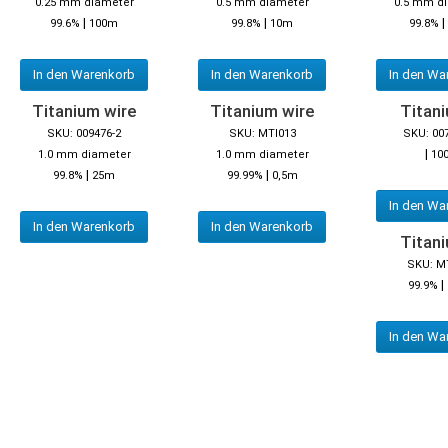
0.25 mm diameter
0.5 mm diameter
0.5 mm d
|
|
|
99.6%
100m
99.8%
10m
99.8%
In den Warenkorb
In den Warenkorb
In den Wa
Titanium wire
Titanium wire
Titani
SKU: 009476-2
SKU: MTI013
SKU: 00
|
1.0 mm diameter
1.0 mm diameter
10
|
|
99.8%
25m
99.99%
0,5m
In den Wa
In den Warenkorb
In den Warenkorb
Titani
SKU: M
|
99.9%
In den Wa