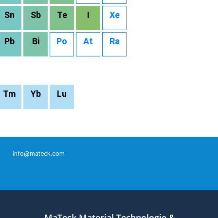
Sn
Sb
Te
I
Xe
Pb
Bi
Po
At
Ra
Tm
Yb
Lu
info@mateck.com
MaTeck Material Technologie &