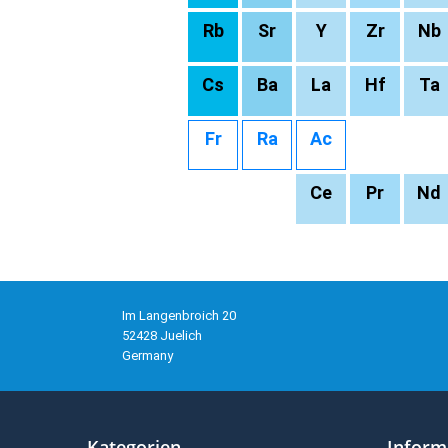
Rb
Sr
Y
Zr
Nb
Cs
Ba
La
Hf
Ta
Fr
Ra
Ac
Ce
Pr
Nd
Im Langenbroich 20
52428 Juelich
Germany
Kategorien
Inform