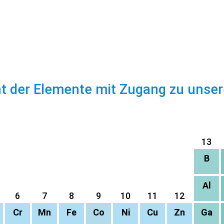
ht der Elemente mit Zugang zu unse
13
B
Al
6
7
8
9
10
11
12
Cr
Mn
Fe
Co
Ni
Cu
Zn
Ga