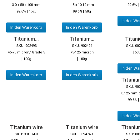
|
3.0 x 50 x 100 mm
~5 x 10-12 mm
99.6%
|
|
99.6%
1pc.
99.6%
50g
In den Wa
In den Warenkorb
In den Warenkorb
Titanium...
Titanium...
Titani
SKU: 902493
SKU: 902494
SKU: 00
|
45-75 micron/ Grade 5
75-125 micron
50
|
|
100g
100g
In den Wa
In den Warenkorb
In den Warenkorb
Titaniu
SKU: 90
0.125 mm 
|
99.6%
In den Wa
Titanium wire
Titanium wire
Titaniu
SKU: 901074-3
SKU: 009474-1
SKU: 00