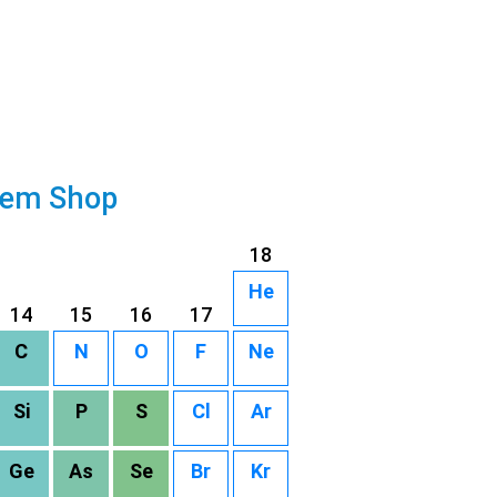
rem Shop
18
He
14
15
16
17
C
N
O
F
Ne
Si
P
S
Cl
Ar
Ge
As
Se
Br
Kr