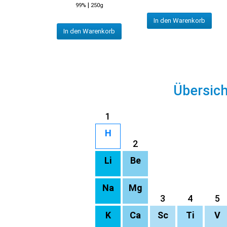
|
99%
250g
In den Warenkorb
In den Warenkorb
Übersic
1
H
2
Li
Be
Na
Mg
3
4
5
K
Ca
Sc
Ti
V