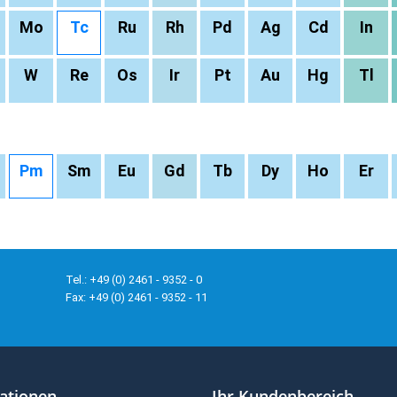
Mo
Tc
Ru
Rh
Pd
Ag
Cd
In
W
Re
Os
Ir
Pt
Au
Hg
Tl
Pm
Sm
Eu
Gd
Tb
Dy
Ho
Er
Tel.: +49 (0) 2461 - 9352 - 0
Fax: +49 (0) 2461 - 9352 - 11
ationen
Ihr Kundenbereich