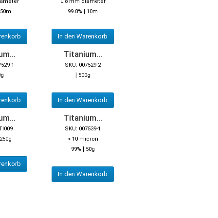
iameter
0.8 mm diameter
|
50m
99.8%
10m
renkorb
In den Warenkorb
um...
Titanium...
7529-1
SKU: 007529-2
|
0g
500g
renkorb
In den Warenkorb
um...
Titanium...
TI009
SKU: 007539-1
250g
< 10 micron
|
99%
50g
renkorb
In den Warenkorb