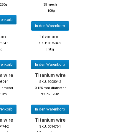
250g
35 mesh
|
100g
renkorb
In den Warenkorb
um...
Titanium...
7534-1
SKU: 007534-2
|
0g
2kg
renkorb
In den Warenkorb
m wire
Titanium wire
0804-1
SKU: 900804-2
diameter
0.125 mm diameter
|
10m
99.6%
25m
renkorb
In den Warenkorb
m wire
Titanium wire
9474-2
SKU: 009475-1