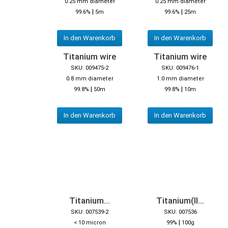
0.25 mm diameter
0.25 mm diameter
|
|
99.6%
5m
99.6%
25m
In den Warenkorb
In den Warenkorb
Titanium wire
Titanium wire
SKU: 009475-2
SKU: 009476-1
0.8 mm diameter
1.0 mm diameter
|
|
99.8%
50m
99.8%
10m
In den Warenkorb
In den Warenkorb
Titanium...
Titanium(II...
SKU: 007539-2
SKU: 007536
|
< 10 micron
99%
100g