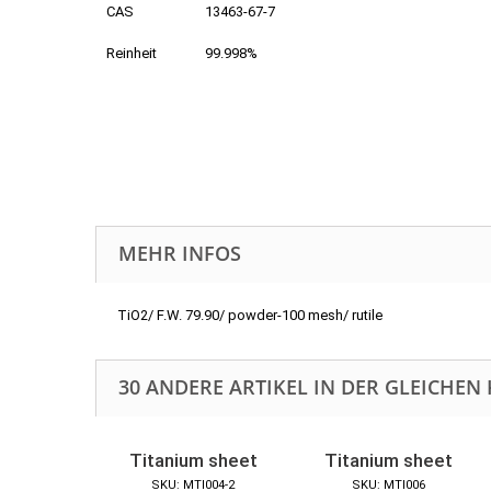
CAS
13463-67-7
Reinheit
99.998%
MEHR INFOS
TiO2/ F.W. 79.90/ powder-100 mesh/ rutile
30 ANDERE ARTIKEL IN DER GLEICHEN 
Titanium sheet
Titanium sheet
SKU: MTI004-2
SKU: MTI006