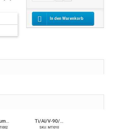
In den Warenkorb
um...
Ti/Al/V-90/...
TI002
SKU: MTI010