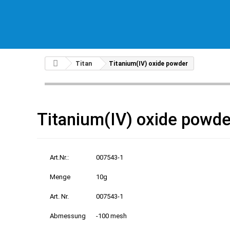
Titan
Titanium(IV) oxide powder
Titanium(IV) oxide powde
Art.Nr.:
007543-1
Menge
10g
Art. Nr.
007543-1
Abmessung
-100 mesh