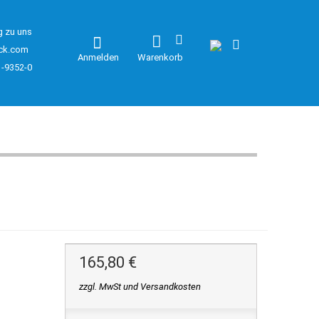
g zu uns
ck.com
Anmelden
Warenkorb
1-9352-0
165,80 €
zzgl. MwSt und Versandkosten