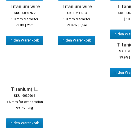
Titanium wire
Titanium wire
Titani
SKU: 009476-2
SKU: MTI013
SKU: 00
|
1.0 mm diameter
1.0 mm diameter
10
|
|
99.8%
25m
99.99%
0,5m
In den Wa
In den Warenkorb
In den Warenkorb
Titani
SKU: M
|
99.9%
In den Wa
Titanium(II...
SKU: 903096-1
< 6 mm for evaporation
|
99.9%
25g
In den Warenkorb