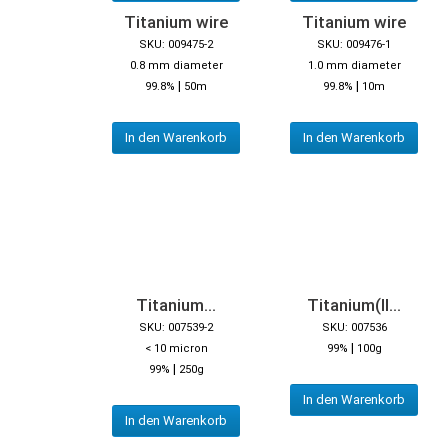
Titanium wire
Titanium wire
SKU: 009475-2
SKU: 009476-1
0.8 mm diameter
1.0 mm diameter
|
|
99.8%
50m
99.8%
10m
In den Warenkorb
In den Warenkorb
Titanium...
Titanium(II...
SKU: 007539-2
SKU: 007536
|
< 10 micron
99%
100g
|
99%
250g
In den Warenkorb
In den Warenkorb