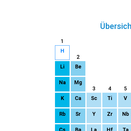
Übersic
1
H
2
Li
Be
Na
Mg
3
4
5
K
Ca
Sc
Ti
V
Rb
Sr
Y
Zr
Nb
Cs
Ba
La
Hf
Ta