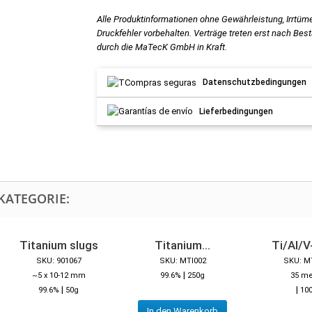
Alle Produktinformationen ohne Gewährleistung, Irrtüm
Druckfehler vorbehalten. Verträge treten erst nach Bes
durch die MaTecK GmbH in Kraft.
Datenschutzbedingungen
Lieferbedingungen
KATEGORIE:
Titanium slugs
Titanium...
Ti/Al/V-
SKU: 901067
SKU: MTI002
SKU: M
|
~5 x 10-12 mm
99.6%
250g
35 m
|
|
99.6%
50g
10
In den Warenkorb