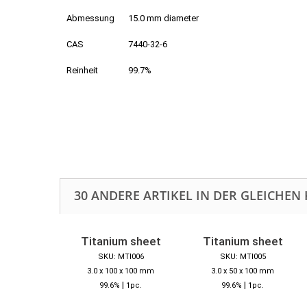
Abmessung
15.0 mm diameter
CAS
7440-32-6
Reinheit
99.7%
30 ANDERE ARTIKEL IN DER GLEICHEN 
Titanium sheet
Titanium sheet
SKU: MTI006
SKU: MTI005
3.0 x 100 x 100 mm
3.0 x 50 x 100 mm
|
|
99.6%
1pc.
99.6%
1pc.