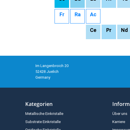
Fr
Ra
Ac
Ce
Pr
Nd
Im Langenbroich 20
52428 Juelich
Germany
Kategorien
Inform
Metallische Einkristalle
Über uns
Substrate Einkristalle
Karriere
Oxidische Einkristalle
Impressu