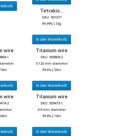
renkorb
Tetrakis...
SKU: 901077
|
99.99%
10g
In den Warenkorb
m wire
Titanium wire
0804-1
SKU: 900804-2
diameter
0.125 mm diameter
|
10m
99.6%
25m
renkorb
In den Warenkorb
m wire
Titanium wire
9474-2
SKU: 009475-1
iameter
0.8 mm diameter
|
50m
99.8%
10m
renkorb
In den Warenkorb