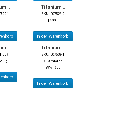
um...
Titanium...
7529-1
SKU: 007529-2
|
0g
500g
renkorb
In den Warenkorb
um...
Titanium...
TI009
SKU: 007539-1
250g
< 10 micron
|
99%
50g
renkorb
In den Warenkorb