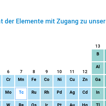
ht der Elemente mit Zugang zu unse
13
B
Al
6
7
8
9
10
11
12
Cr
Mn
Fe
Co
Ni
Cu
Zn
Ga
Mo
Tc
Ru
Rh
Pd
Ag
Cd
In
W
Re
Os
Ir
Pt
Au
Hg
Tl