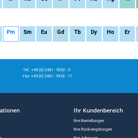
Pm
Sm
Eu
Gd
Tb
Dy
Ho
Er
Tel.: +49 (0) 2461 - 9352 - 0
Fax: +49 (0) 2461 - 9352 - 11
ationen
Ihr Kundenbereich
Ihre Bestellungen
Ihre Rückvergütungen
m
Ihre Adressen