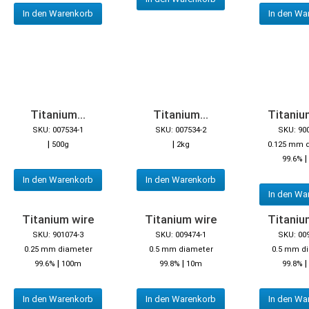
In den Warenkorb
In den Wa
Titanium...
Titanium...
Titaniu
SKU: 007534-1
SKU: 007534-2
SKU: 90
|
|
500g
2kg
0.125 mm 
|
99.6%
In den Warenkorb
In den Warenkorb
In den Wa
Titanium wire
Titanium wire
Titaniu
SKU: 901074-3
SKU: 009474-1
SKU: 00
0.25 mm diameter
0.5 mm diameter
0.5 mm d
|
|
|
99.6%
100m
99.8%
10m
99.8%
In den Warenkorb
In den Warenkorb
In den Wa