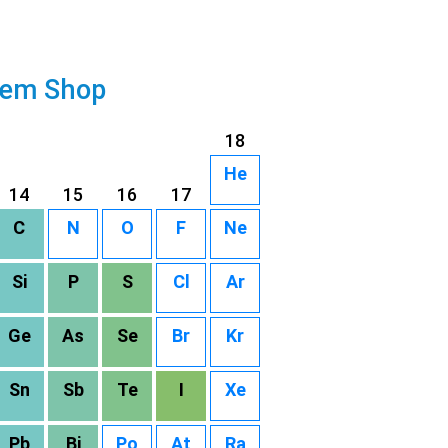
rem Shop
18
He
14
15
16
17
C
N
O
F
Ne
Si
P
S
Cl
Ar
Ge
As
Se
Br
Kr
Sn
Sb
Te
I
Xe
Pb
Bi
Po
At
Ra