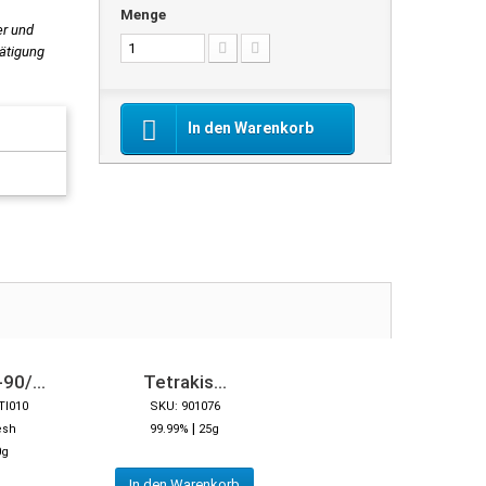
Menge
er und
tätigung
In den Warenkorb
90/...
Tetrakis...
TI010
SKU: 901076
|
esh
99.99%
25g
0g
In den Warenkorb