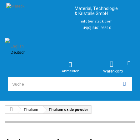
Material, Technologie
& Kristalle GmbH
info@mateck.com
+49(0) 2461-9352-0
English
Deutsch
Warenkorb
Anmelden
Thulium
Thulium oxide powder