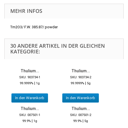
MEHR INFOS
Tm2O3/ F.W. 385.87/ powder
30 ANDERE ARTIKEL IN DER GLEICHEN
KATEGORIE:
Thulium...
Thulium...
SKU: 903734-1
SKU: 903734-2
|
|
99.9999%
1g
99.9999%
5g
In den Warenkorb
In den Warenkorb
Thulium...
Thulium...
SKU: 007501-1
SKU: 007501-2
|
|
99.9%
1g
99.9%
5g