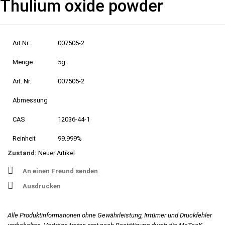
Thulium oxide powder
Art.Nr.:
007505-2
Menge
5g
Art. Nr.
007505-2
Abmessung
CAS
12036-44-1
Reinheit
99.999%
Zustand:
Neuer Artikel
An einen Freund senden
Ausdrucken
Alle Produktinformationen ohne Gewährleistung, Irrtümer und Druckfehler