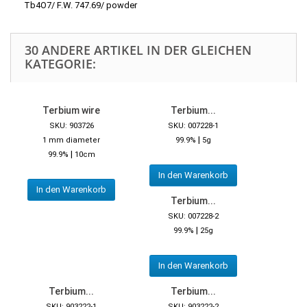
Tb4O7/ F.W. 747.69/ powder
30 ANDERE ARTIKEL IN DER GLEICHEN
KATEGORIE:
Terbium wire
Terbium...
SKU: 903726
SKU: 007228-1
|
1 mm diameter
99.9%
5g
|
99.9%
10cm
In den Warenkorb
In den Warenkorb
Terbium...
SKU: 007228-2
|
99.9%
25g
In den Warenkorb
Terbium...
Terbium...
SKU: 903222-1
SKU: 903222-2