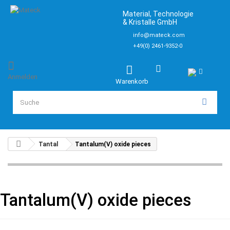
Material, Technologie
& Kristalle GmbH
info@mateck.com
+49(0) 2461-9352-0
Anmelden
Warenkorb
Tantal
Tantalum(V) oxide pieces
Tantalum(V) oxide pieces