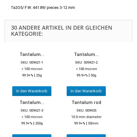
Ta2O5/ F.W. 441.89/ pieces 3-12 mm
30 ANDERE ARTIKEL IN DER GLEICHEN
KATEGORIE:
Tantalum...
Tantalum...
SKU: 009421-1
SKU: 009421-2
< 100 micron
< 100 micron
|
|
99.9+%
25g
99.9+%
50g
In den Warenkorb
In den Warenkorb
Tantalum...
Tantalum rod
SKU: 009421-3
SKU: 009435
< 100 micron
10.0 mm diameter
|
|
99.9+%
250g
99.9+%
50mm