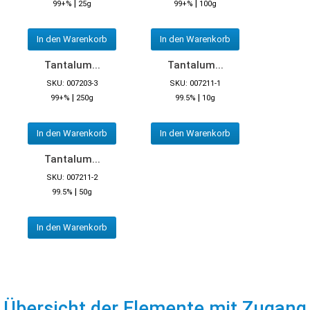
|
|
99+%
25g
99+%
100g
In den Warenkorb
In den Warenkorb
Tantalum...
Tantalum...
SKU: 007203-3
SKU: 007211-1
|
|
99+%
250g
99.5%
10g
In den Warenkorb
In den Warenkorb
Tantalum...
SKU: 007211-2
|
99.5%
50g
In den Warenkorb
Übersicht der Elemente mit Zugang