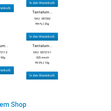
In den Warenkorb
renkorb
Tantalum...
SKU: 007202
|
99+%
25g
In den Warenkorb
um...
Tantalum...
7211-2
SKU: 007215-1
|
50g
-325 mesh
|
99.5%
10g
renkorb
In den Warenkorb
rem Shop