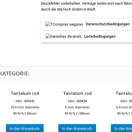
Druckfehler vorbehalten. Verträge treten erst nach Bes
durch die MaTecK GmbH in Kraft.
Datenschutzbedingungen
Lieferbedingungen
KATEGORIE:
Tantalum rod
Tantalum rod
Tantal
SKU: 009435
SKU: 009434
SKU: 9
10.0 mm diameter
5 mm diameter
6.0 mm d
|
|
|
99.9+%
50mm
99.9+%
100mm
99.9+%
In den Warenkorb
In den Warenkorb
In den Wa