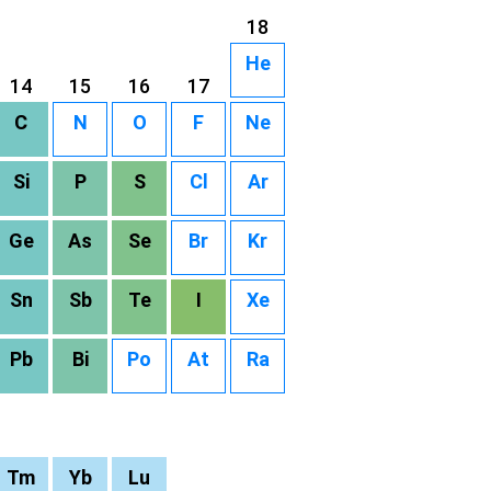
18
He
14
15
16
17
C
N
O
F
Ne
Si
P
S
Cl
Ar
Ge
As
Se
Br
Kr
Sn
Sb
Te
I
Xe
Pb
Bi
Po
At
Ra
Tm
Yb
Lu