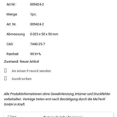
Art.Nr.:
009424-2
Menge
1pc.
Art. Nr.
009424-2
Abmessung
0.025 x 50 x 50 mm
CAS
7440-25-7
Reinheit
99.9+%
Zustand:
Neuer Artikel
An einen Freund senden
Ausdrucken
Alle Produktinformationen ohne Gewährleistung, Irrtümer und Druckfehler
vorbehalten. Verträge treten erst nach Bestätigung durch die MaTecK
GmbH in Kraft.