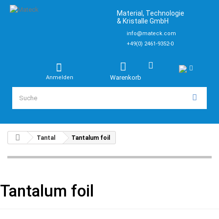
Material, Technologie
& Kristalle GmbH
info@mateck.com
+49(0) 2461-9352-0
Warenkorb
Anmelden
Tantal
Tantalum foil
Tantalum foil