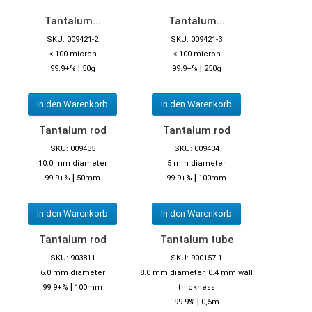
Tantalum...
Tantalum...
SKU: 009421-2
SKU: 009421-3
< 100 micron
< 100 micron
|
|
99.9+%
50g
99.9+%
250g
In den Warenkorb
In den Warenkorb
Tantalum rod
Tantalum rod
SKU: 009435
SKU: 009434
10.0 mm diameter
5 mm diameter
|
|
99.9+%
50mm
99.9+%
100mm
In den Warenkorb
In den Warenkorb
Tantalum rod
Tantalum tube
SKU: 903811
SKU: 900157-1
6.0 mm diameter
8.0 mm diameter, 0.4 mm wall
|
99.9+%
100mm
thickness
|
99.9%
0,5m