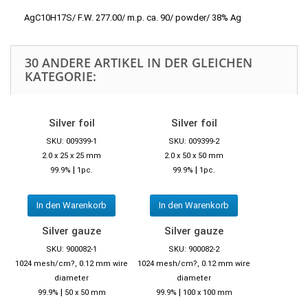
AgC10H17S/ F.W. 277.00/ m.p. ca. 90/ powder/ 38% Ag
30 ANDERE ARTIKEL IN DER GLEICHEN
KATEGORIE:
Silver foil
Silver foil
SKU: 009399-1
SKU: 009399-2
2.0 x 25 x 25 mm
2.0 x 50 x 50 mm
|
|
99.9%
1pc.
99.9%
1pc.
In den Warenkorb
In den Warenkorb
Silver gauze
Silver gauze
SKU: 900082-1
SKU: 900082-2
1024 mesh/cm?, 0.12 mm wire
1024 mesh/cm?, 0.12 mm wire
diameter
diameter
|
|
99.9%
50 x 50 mm
99.9%
100 x 100 mm