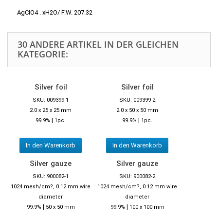
AgClO4 . xH2O/ F.W. 207.32
30 ANDERE ARTIKEL IN DER GLEICHEN
KATEGORIE:
Silver foil
Silver foil
SKU: 009399-1
SKU: 009399-2
2.0 x 25 x 25 mm
2.0 x 50 x 50 mm
|
|
99.9%
1pc.
99.9%
1pc.
In den Warenkorb
In den Warenkorb
Silver gauze
Silver gauze
SKU: 900082-1
SKU: 900082-2
1024 mesh/cm?, 0.12 mm wire
1024 mesh/cm?, 0.12 mm wire
diameter
diameter
|
|
99.9%
50 x 50 mm
99.9%
100 x 100 mm