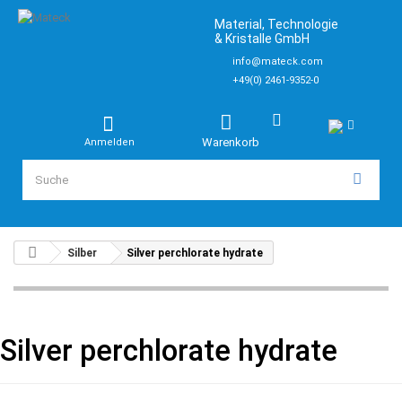
Material, Technologie
& Kristalle GmbH
info@mateck.com
+49(0) 2461-9352-0
Warenkorb
Anmelden
Silber
Silver perchlorate hydrate
Silver perchlorate hydrate