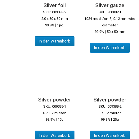
Silver foil
Silver gauze
SKU: 009399-2
SKU: 900082-1
2.0 x 50 x 50 mm
1024 mesh/cm?, 0.12 mm wire
|
99.9%
1pc.
diameter
|
99.9%
50 x 50 mm
In den Warenkorb
In den Warenkorb
Silver powder
Silver powder
SKU: 009388-1
SKU: 009388-2
0.7-1.2 micron
0.7-1.2 micron
|
|
99.9%
10g
99.9%
25g
In den Warenkorb
In den Warenkorb