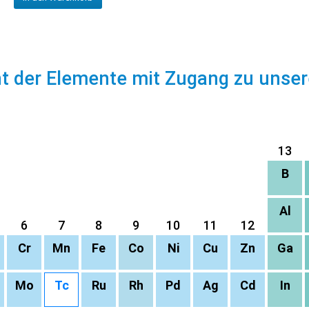
ht der Elemente mit Zugang zu unse
13
B
Al
6
7
8
9
10
11
12
Cr
Mn
Fe
Co
Ni
Cu
Zn
Ga
Mo
Tc
Ru
Rh
Pd
Ag
Cd
In