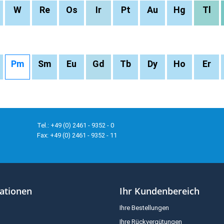
W
Re
Os
Ir
Pt
Au
Hg
Tl
Pm
Sm
Eu
Gd
Tb
Dy
Ho
Er
Tel.: +49 (0) 2461 - 9352 - 0
Fax: +49 (0) 2461 - 9352 - 11
ationen
Ihr Kundenbereich
Ihre Bestellungen
Ihre Rückvergütungen