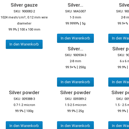
Silver gauze
Silver...
Silve
SKU: 900082-2
SKU: MAG007
SKU: 90
1024 mesh/cm?, 0.12 mm wire
1-3 mm
2-8 
|
diameter
99.9999%
5g
99.9+%
|
99.9%
100 x 100 mm
In den Warenkorb
In den Wa
In den Warenkorb
Silver...
Silver p
SKU: 900934-3
SKU: 9
2-8 mm
6 x 6
|
|
99.9+%
250g
99.9%
In den Warenkorb
In den Wa
Silver powder
Silver powder
Silver 
SKU: 009388-3
SKU: 009389-2
SKU: 00
0.7-1.2 micron
1.5-2.5 micron
1.5 - 2.5
|
|
|
99.9%
100g
99.9%
25g
99.9%
In den Warenkorb
In den Warenkorb
In den Wa