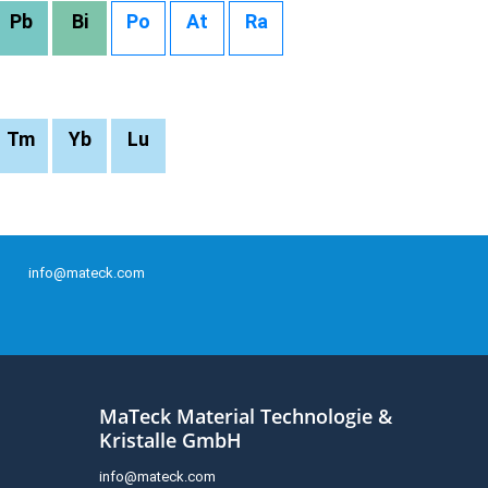
Pb
Bi
Po
At
Ra
Tm
Yb
Lu
info@mateck.com
MaTeck Material Technologie &
Kristalle GmbH
info@mateck.com