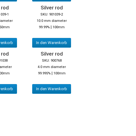
 rod
Silver rod
1039-1
SKU: 901039-2
iameter
10.0 mm diameter
|
50mm
99.99%
100mm
renkorb
In den Warenkorb
 rod
Silver rod
01038
SKU: 900768
iameter
4.0 mm diameter
|
00mm
99.995%
100mm
renkorb
In den Warenkorb