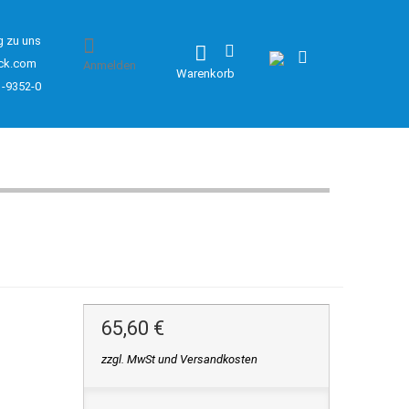
g zu uns
ck.com
Anmelden
Warenkorb
1-9352-0
65,60 €
zzgl. MwSt und Versandkosten