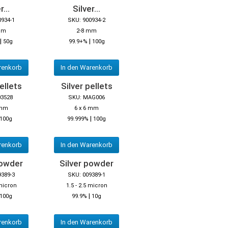
r...
Silver...
0934-1
SKU: 900934-2
mm
2-8 mm
|
|
50g
99.9+%
100g
renkorb
In den Warenkorb
ellets
Silver pellets
03528
SKU: MAG006
 mm
6 x 6 mm
|
100g
99.999%
100g
renkorb
In den Warenkorb
powder
Silver powder
9389-3
SKU: 009389-1
 micron
1.5 - 2.5 micron
|
100g
99.9%
10g
renkorb
In den Warenkorb