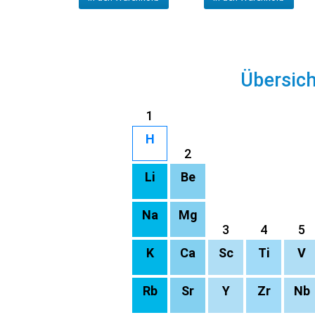
Übersic
1
H
2
Li
Be
Na
Mg
3
4
5
K
Ca
Sc
Ti
V
Rb
Sr
Y
Zr
Nb