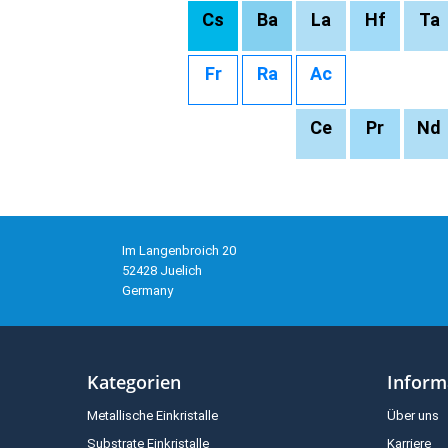
Cs
Ba
La
Hf
Ta
Fr
Ra
Ac
Ce
Pr
Nd
Im Langenbroich 20
52428 Juelich
Germany
Kategorien
Inform
Metallische Einkristalle
Über uns
Substrate Einkristalle
Karriere