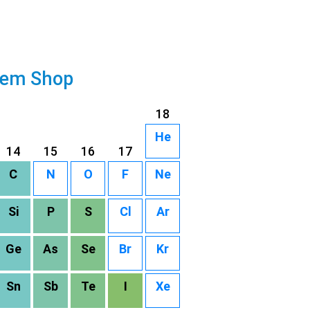
rem Shop
18
He
14
15
16
17
C
N
O
F
Ne
Si
P
S
Cl
Ar
Ge
As
Se
Br
Kr
Sn
Sb
Te
I
Xe