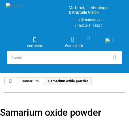
Material, Technologie
& Kristalle GmbH
info@mateck.com
+49(0) 2461-9352-0
Warenkorb
Anmelden
Samarium
Samarium oxide powder
Samarium oxide powder