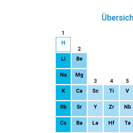
Übersic
1
H
2
Li
Be
Na
Mg
3
4
5
K
Ca
Sc
Ti
V
Rb
Sr
Y
Zr
Nb
Cs
Ba
La
Hf
Ta