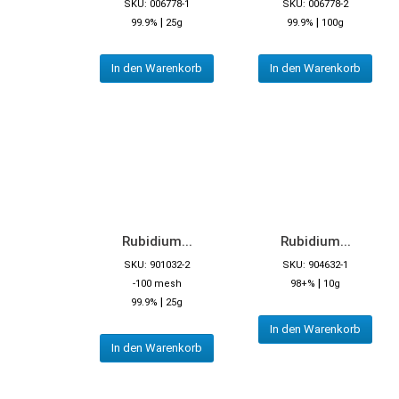
SKU: 006778-1
SKU: 006778-2
|
|
99.9%
25g
99.9%
100g
In den Warenkorb
In den Warenkorb
Rubidium...
Rubidium...
SKU: 901032-2
SKU: 904632-1
|
-100 mesh
98+%
10g
|
99.9%
25g
In den Warenkorb
In den Warenkorb