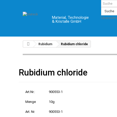
Suche
Material, Technologie
Übersicht
& Kristalle GmbH
Rubidium
Rubidium chloride
Rubidium chloride
Art.Nr.:
900553-1
Menge
10g
Art. Nr.
900553-1