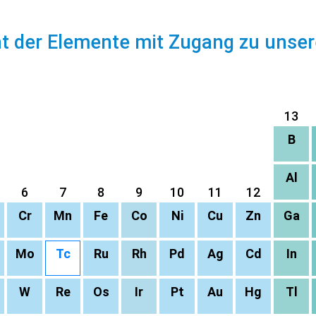
ht der Elemente mit Zugang zu unse
13
B
Al
6
7
8
9
10
11
12
Cr
Mn
Fe
Co
Ni
Cu
Zn
Ga
Mo
Tc
Ru
Rh
Pd
Ag
Cd
In
W
Re
Os
Ir
Pt
Au
Hg
Tl