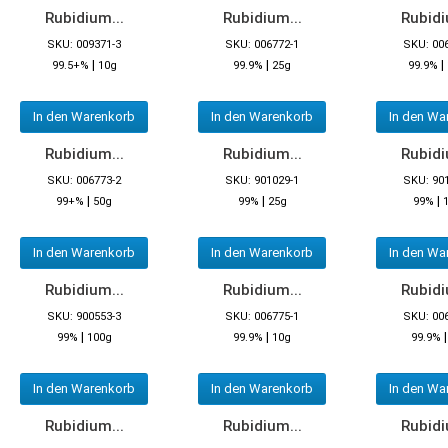
Rubidium...
Rubidium...
Rubidi
SKU: 009371-3
SKU: 006772-1
SKU: 00
|
|
|
99.5+%
10g
99.9%
25g
99.9%
In den Warenkorb
In den Warenkorb
In den Wa
Rubidium...
Rubidium...
Rubidi
SKU: 006773-2
SKU: 901029-1
SKU: 90
|
|
|
99+%
50g
99%
25g
99%
In den Warenkorb
In den Warenkorb
In den Wa
Rubidium...
Rubidium...
Rubidi
SKU: 900553-3
SKU: 006775-1
SKU: 00
|
|
99%
100g
99.9%
10g
99.9%
In den Warenkorb
In den Warenkorb
In den Wa
Rubidium...
Rubidium...
Rubidi