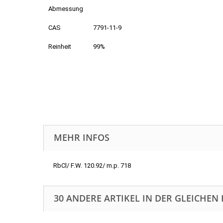
Abmessung
CAS
7791-11-9
Reinheit
99%
MEHR INFOS
RbCl/ F.W. 120.92/ m.p. 718
30 ANDERE ARTIKEL IN DER GLEICHEN 