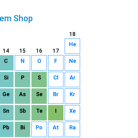
rem Shop
18
He
14
15
16
17
C
N
O
F
Ne
Si
P
S
Cl
Ar
Ge
As
Se
Br
Kr
Sn
Sb
Te
I
Xe
Pb
Bi
Po
At
Ra