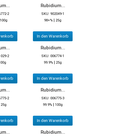
um...
Rubidium...
6772-2
SKU: 902049-1
|
100g
98+%
25g
renkorb
In den Warenkorb
um...
Rubidium...
1029-2
SKU: 006774-1
|
100g
99.9%
25g
renkorb
In den Warenkorb
um...
Rubidium...
6775-2
SKU: 006775-3
|
|
25g
99.9%
100g
renkorb
In den Warenkorb
um...
Rubidium...