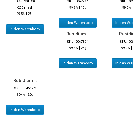
SKU: 901030
SKU: 006779-1
SKU: 00
|
-200 mesh
99.8%
10g
99.8%
|
99.5%
25g
In den Warenkorb
In den Wa
In den Warenkorb
Rubidium...
Rubidi
SKU: 006780-1
SKU: 00
|
|
99.9%
25g
99.9%
In den Warenkorb
In den Wa
Rubidium...
SKU: 904632-2
|
98+%
25g
In den Warenkorb