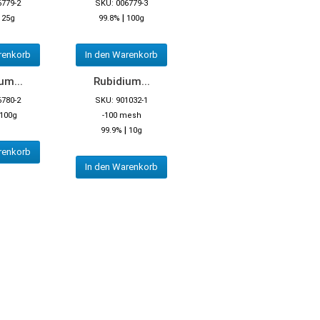
6779-2
SKU: 006779-3
|
|
25g
99.8%
100g
renkorb
In den Warenkorb
um...
Rubidium...
6780-2
SKU: 901032-1
100g
-100 mesh
|
99.9%
10g
renkorb
In den Warenkorb