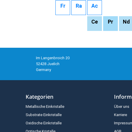
Fr
Ra
Ac
Ce
Pr
Nd
Im Langenbroich 20
52428 Juelich
Germany
Kategorien
Inform
Metallische Einkristalle
Über uns
Substrate Einkristalle
Karriere
Oxidische Einkristalle
Impressu
Optische Kristalle
AGB