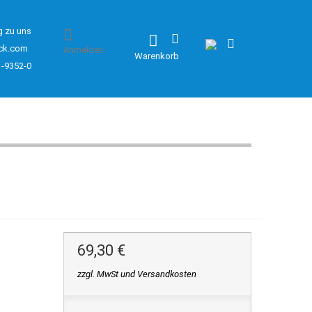
g zu uns
ck.com
Anmelden
Warenkorb
1-9352-0
69,30 €
zzgl. MwSt und Versandkosten