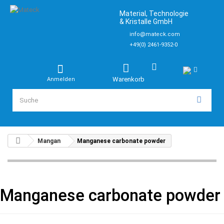
Material, Technologie
& Kristalle GmbH
info@mateck.com
+49(0) 2461-9352-0
Warenkorb
Anmelden
Mangan
Manganese carbonate powder
Manganese carbonate powder