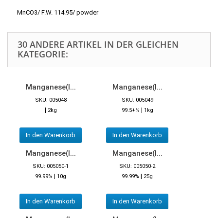
MnCO3/ F.W. 114.95/ powder
30 ANDERE ARTIKEL IN DER GLEICHEN
KATEGORIE:
Manganese(I...
Manganese(I...
SKU: 005048
SKU: 005049
|
|
2kg
99.5+%
1kg
In den Warenkorb
In den Warenkorb
Manganese(I...
Manganese(I...
SKU: 005050-1
SKU: 005050-2
|
|
99.99%
10g
99.99%
25g
In den Warenkorb
In den Warenkorb