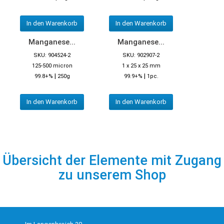
In den Warenkorb
In den Warenkorb
Manganese...
Manganese...
SKU: 904524-2
SKU: 902907-2
125-500 micron
1 x 25 x 25 mm
|
|
99.8+%
250g
99.9+%
1pc.
In den Warenkorb
In den Warenkorb
Übersicht der Elemente mit Zugang
zu unserem Shop