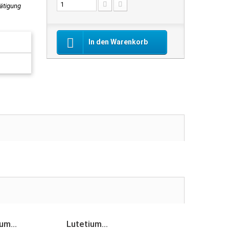
tätigung
In den Warenkorb
um...
Lutetium...