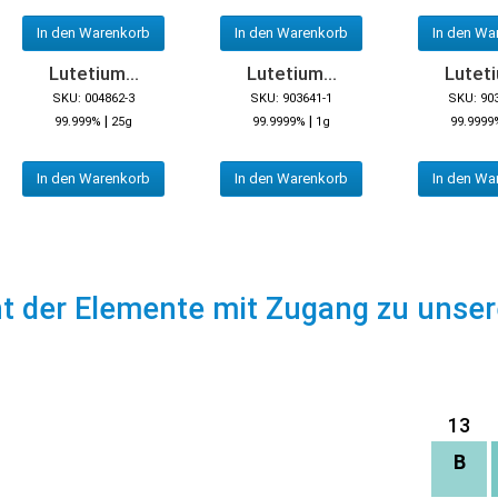
In den Warenkorb
In den Warenkorb
In den Wa
Lutetium...
Lutetium...
Luteti
SKU: 004862-3
SKU: 903641-1
SKU: 90
|
|
99.999%
25g
99.9999%
1g
99.9999
In den Warenkorb
In den Warenkorb
In den Wa
ht der Elemente mit Zugang zu unse
13
B