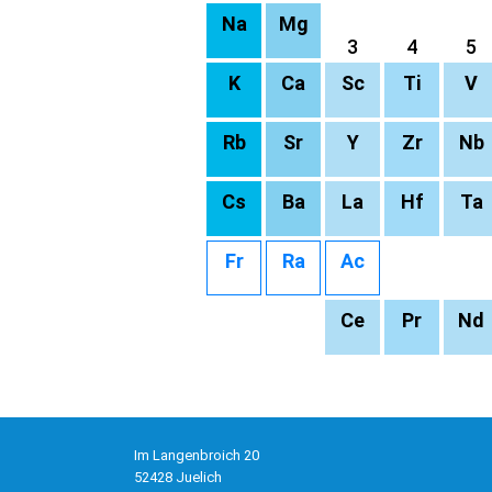
Na
Mg
3
4
5
K
Ca
Sc
Ti
V
Rb
Sr
Y
Zr
Nb
Cs
Ba
La
Hf
Ta
Fr
Ra
Ac
Ce
Pr
Nd
Im Langenbroich 20
52428 Juelich