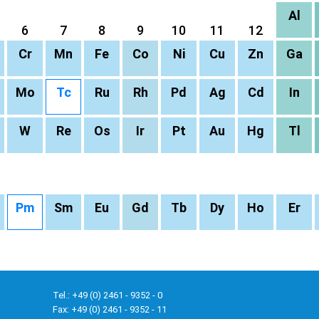
Al
6
7
8
9
10
11
12
Cr
Mn
Fe
Co
Ni
Cu
Zn
Ga
Mo
Tc
Ru
Rh
Pd
Ag
Cd
In
W
Re
Os
Ir
Pt
Au
Hg
Tl
Pm
Sm
Eu
Gd
Tb
Dy
Ho
Er
Tel.: +49 (0) 2461 - 9352 - 0
Fax: +49 (0) 2461 - 9352 - 11