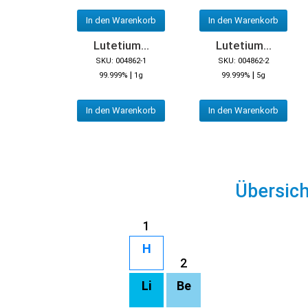
In den Warenkorb
In den Warenkorb
Lutetium...
Lutetium...
SKU: 004862-1
SKU: 004862-2
|
|
99.999%
1g
99.999%
5g
In den Warenkorb
In den Warenkorb
Übersic
1
H
2
Li
Be