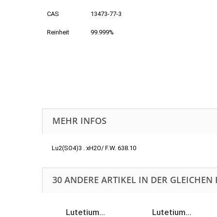
CAS
13473-77-3
Reinheit
99.999%
MEHR INFOS
Lu2(SO4)3 . xH2O/ F.W. 638.10
30 ANDERE ARTIKEL IN DER GLEICHEN 
Lutetium...
Lutetium...