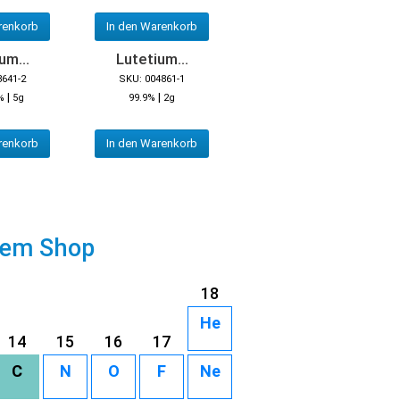
renkorb
In den Warenkorb
um...
Lutetium...
3641-2
SKU: 004861-1
|
|
%
5g
99.9%
2g
renkorb
In den Warenkorb
rem Shop
18
He
14
15
16
17
C
N
O
F
Ne