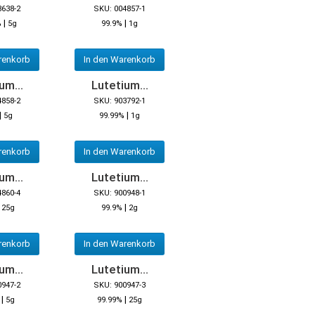
3638-2
SKU: 004857-1
|
|
%
5g
99.9%
1g
renkorb
In den Warenkorb
um...
Lutetium...
4858-2
SKU: 903792-1
|
|
5g
99.99%
1g
renkorb
In den Warenkorb
um...
Lutetium...
4860-4
SKU: 900948-1
|
|
25g
99.9%
2g
renkorb
In den Warenkorb
um...
Lutetium...
0947-2
SKU: 900947-3
|
|
5g
99.99%
25g