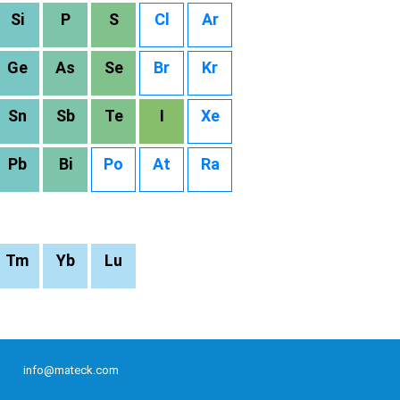
Si
P
S
Cl
Ar
Ge
As
Se
Br
Kr
Sn
Sb
Te
I
Xe
Pb
Bi
Po
At
Ra
Tm
Yb
Lu
info@mateck.com