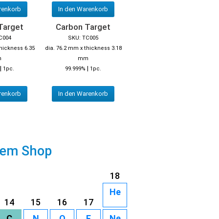
renkorb
In den Warenkorb
Target
Carbon Target
C004
SKU: TC005
thickness 6.35
dia. 76.2 mm x thickness 3.18
m
mm
|
|
1pc.
99.999%
1pc.
renkorb
In den Warenkorb
rem Shop
18
He
14
15
16
17
C
N
O
F
Ne