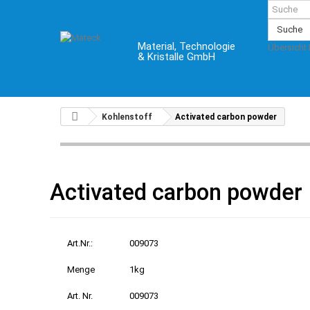
Suche
Material, Technologie
Übersicht
& Kristalle GmbH
Kohlenstoff
Activated carbon powder
Activated carbon powder
Art.Nr.:
009073
Menge
1kg
Art. Nr.
009073