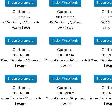
In den Warenkorb
In den Warenkorb
In den Wa
Carbon...
Carbon...
Carbo
SKU: 009076-2
SKU: 009075-1
SKU: 00
< 100 micron, < 30ppm ash
40-100 micron, 0,4% ash
40-100 
|
|
99.9+%
500g
99+%
500g
99+%
In den Warenkorb
In den Warenkorb
In den Wa
Carbon...
Carbon...
Carbo
SKU: MC004
SKU: 903116
SKU: 9
20 mm diameter < 20 ppm ash
20 mm diameter < 100 ppm ash
3.05 mm diamete
|
|
|
300mm
300mm
300
In den Warenkorb
In den Warenkorb
In den Wa
Carbon...
Carbon...
Carbo
SKU: MC001
SKU: MC002
SKU: M
4 mm diameter < 20 ppm ash
6 mm diameter < 20 ppm ash
6 mm diameter 
|
|
|
100mm
100mm
300