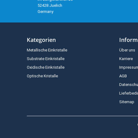
52428 Juelich
Germany
Kategorien
Inform
Metallische Einkristalle
Über uns
Substrate Einkristalle
Karriere
Oxidische Einkristalle
Impressu
Optische Kristalle
AGB
Datenschu
Lieferbed
Sitemap