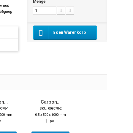
Menge
er und
tätigung
In den Warenkorb
n...
Carbon...
9078-1
SKU: 009078-2
x 200 mm
0.5 x 500 x 1000 mm
|
c.
1pc.