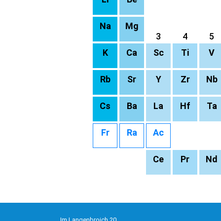
Na
Mg
3
4
5
K
Ca
Sc
Ti
V
Rb
Sr
Y
Zr
Nb
Cs
Ba
La
Hf
Ta
Fr
Ra
Ac
Ce
Pr
Nd
Im Langenbroich 20