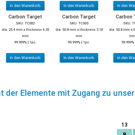
In den Warenkorb
In den Warenkorb
In den Wa
Carbon Target
Carbon Target
Carbon 
SKU: TC002
SKU: TC003
SKU: T
dia. 25.4 mm x thickness 6.35
dia. 50.8 mm x thickness 3.18
dia. 50.8 mm x 
mm
mm
m
|
|
99.999%
1pc.
99.999%
1pc.
99.999%
In den Warenkorb
In den Warenkorb
In den Wa
ht der Elemente mit Zugang zu unse
13
B