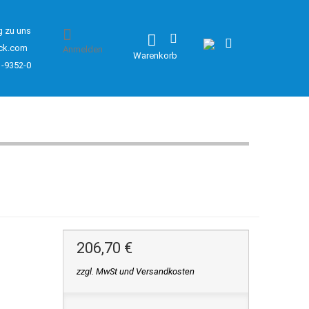
g zu uns
ck.com
Anmelden
Warenkorb
1-9352-0
206,70 €
zzgl. MwSt und Versandkosten