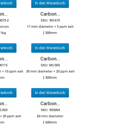
renkorb
In den Warenkorb
n...
Carbon...
9075-2
SKU: 901670
micron
17 mm diameter < 5 ppm ash
|
|
1kg
300mm
renkorb
In den Warenkorb
n...
Carbon...
00115
SKU: MC005
r < 10 ppm ash
30 mm diameter < 20 ppm ash
|
mm
300mm
renkorb
In den Warenkorb
n...
Carbon...
C003
SKU: 903004
< 20 ppm ash
60 mm diameter
|
mm
500mm