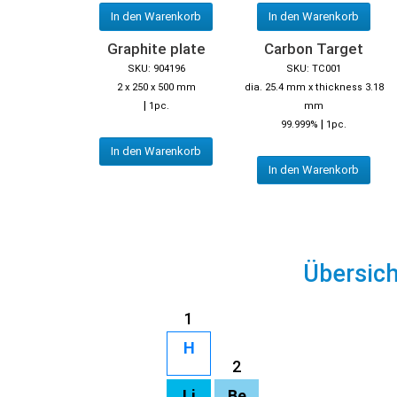
In den Warenkorb
In den Warenkorb
Graphite plate
Carbon Target
SKU: 904196
SKU: TC001
2 x 250 x 500 mm
dia. 25.4 mm x thickness 3.18
|
1pc.
mm
|
99.999%
1pc.
In den Warenkorb
In den Warenkorb
Übersic
1
H
2
Li
Be