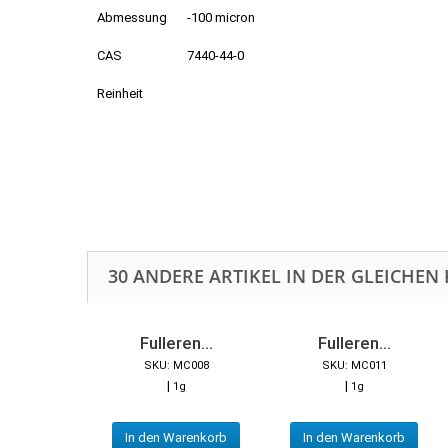
Abmessung
-100 micron
CAS
7440-44-0
Reinheit
30 ANDERE ARTIKEL IN DER GLEICHEN 
Fulleren...
Fulleren...
SKU: MC008
SKU: MC011
|
|
1g
1g
In den Warenkorb
In den Warenkorb