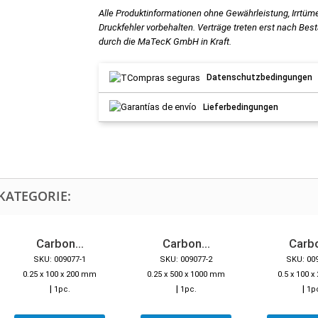
Alle Produktinformationen ohne Gewährleistung, Irrtüm
Druckfehler vorbehalten. Verträge treten erst nach Bes
durch die MaTecK GmbH in Kraft.
Datenschutzbedingungen
Lieferbedingungen
KATEGORIE:
Carbon...
Carbon...
Carbo
SKU: 009077-1
SKU: 009077-2
SKU: 00
0.25 x 100 x 200 mm
0.25 x 500 x 1000 mm
0.5 x 100 
|
|
|
1pc.
1pc.
1p