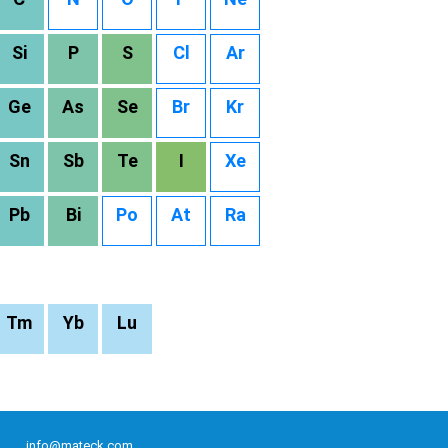
Si
P
S
Cl
Ar
Ge
As
Se
Br
Kr
Sn
Sb
Te
I
Xe
Pb
Bi
Po
At
Ra
Tm
Yb
Lu
info@mateck.com