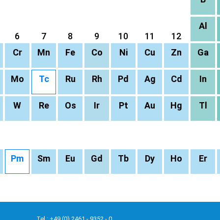
Al
6
7
8
9
10
11
12
Cr
Mn
Fe
Co
Ni
Cu
Zn
Ga
Mo
Tc
Ru
Rh
Pd
Ag
Cd
In
W
Re
Os
Ir
Pt
Au
Hg
Tl
Pm
Sm
Eu
Gd
Tb
Dy
Ho
Er
Tel.: +49 (0) 2461 - 9352 - 0